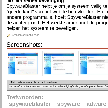
No-Nonsense beveiliging
SpywareBlaster helpt je om je systeem veilig t
"goede kant" van het web te beïnvloeden. En in 
andere programma''s, hoeft SpywareBlaster niet
de achtergrond. Het werkt samen met de progr
helpen het systeem te beveiligen.
Stel een correctie voor
Screenshots:
HTML code om naar deze pagina te linken:
Trefwoorden:
spywareblaster
spyware
adware