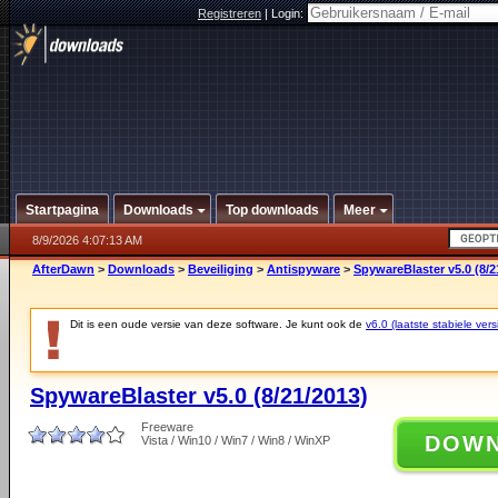
Registreren
|
Login:
Startpagina
Downloads
Top downloads
Meer
8/9/2026 4:07:13 AM
AfterDawn
>
Downloads
>
Beveiliging
>
Antispyware
>
SpywareBlaster v5.0 (8/2
Dit is een oude versie van deze software. Je kunt ook de
v6.0 (laatste stabiele vers
SpywareBlaster v5.0 (8/21/2013)
Freeware
DOW
Vista / Win10 / Win7 / Win8 / WinXP