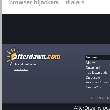
browser hijackers
dialers
Sections:
Nieuws
Over AfterDawn
Downloads
Feedback
Top Downloads
Discussie
Vraag en Antwoo
Nieuws2.nl
© 1999-2026
AfterDawn is p