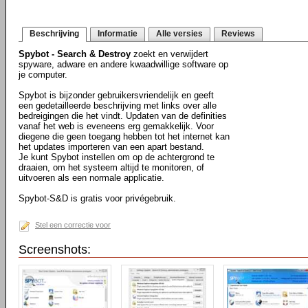
Beschrijving
Informatie
Alle versies
Reviews
Spybot - Search & Destroy
zoekt en verwijdert
spyware, adware en andere kwaadwillige software op
je computer.
Spybot is bijzonder gebruikersvriendelijk en geeft
een gedetailleerde beschrijving met links over alle
bedreigingen die het vindt. Updaten van de definities
vanaf het web is eveneens erg gemakkelijk. Voor
diegene die geen toegang hebben tot het internet kan
het updates importeren van een apart bestand.
Je kunt Spybot instellen om op de achtergrond te
draaien, om het systeem altijd te monitoren, of
uitvoeren als een normale applicatie.
Spybot-S&D is gratis voor privégebruik.
Stel een correctie voor
Screenshots: