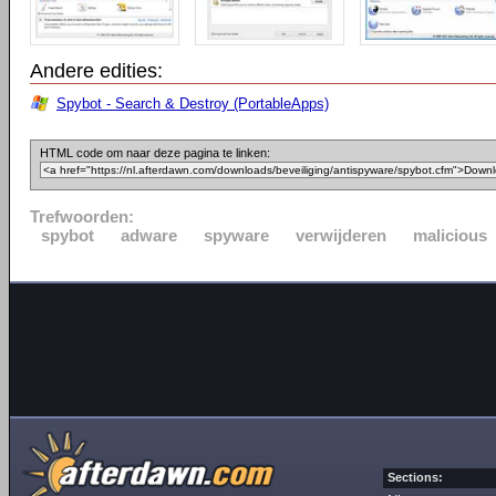
Andere edities:
Spybot - Search & Destroy (PortableApps)
HTML code om naar deze pagina te linken:
Trefwoorden:
spybot
adware
spyware
verwijderen
malicious
Sections: