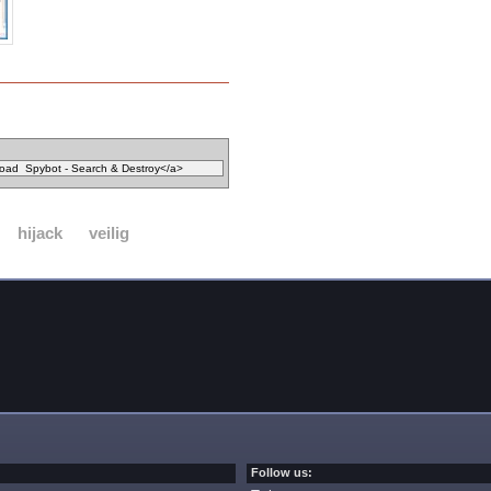
hijack
veilig
Follow us: