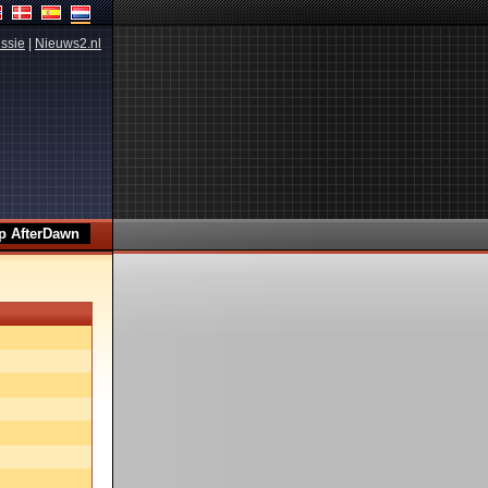
ssie
|
Nieuws2.nl