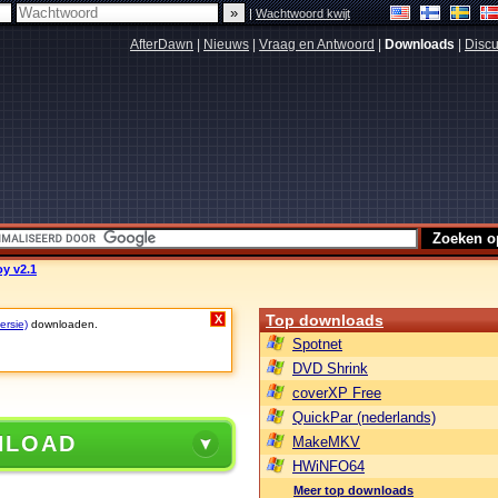
|
Wachtwoord kwijt
AfterDawn
|
Nieuws
|
Vraag en Antwoord
|
Downloads
|
Discu
oy v2.1
Top downloads
X
ersie)
downloaden.
Spotnet
DVD Shrink
coverXP Free
QuickPar (nederlands)
NLOAD
MakeMKV
HWiNFO64
Meer top downloads