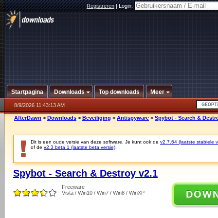
Registreren
|
Login:
Startpagina
Downloads
Top downloads
Meer
8/9/2026 11:43:13 AM
AfterDawn
>
Downloads
>
Beveiliging
>
Antispyware
>
Spybot - Search & Destr
Dit is een oude versie van deze software. Je kunt ook de
v2.7.64 (laatste stabiele v
of de
v2.3 beta 1 (laatste beta versie)
.
Spybot - Search & Destroy v2.1
Freeware
DOW
Vista / Win10 / Win7 / Win8 / WinXP