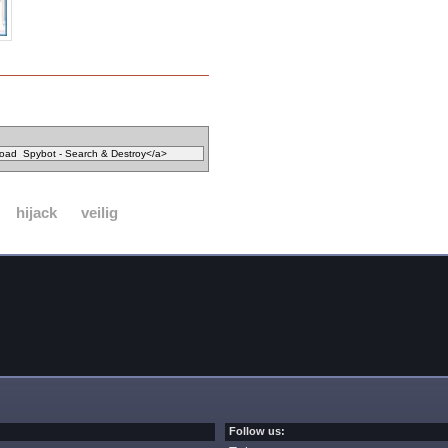
hijack
veilig
Follow us: