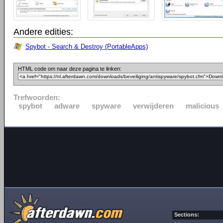
Andere edities:
Spybot - Search & Destroy (PortableApps)
HTML code om naar deze pagina te linken:
Trefwoorden:
spybot
adware
spyware
verwijderen
malicious
Sections: