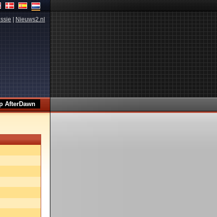
ssie
|
Nieuws2.nl