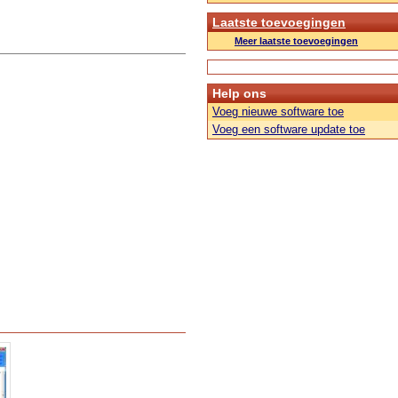
Laatste toevoegingen
Meer laatste toevoegingen
Help ons
Voeg nieuwe software toe
Voeg een software update toe