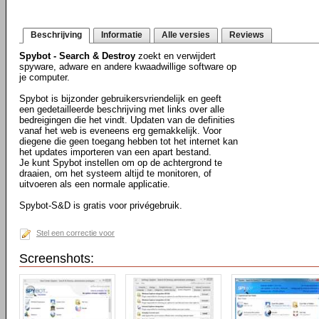
Beschrijving
Informatie
Alle versies
Reviews
Spybot - Search & Destroy
zoekt en verwijdert
spyware, adware en andere kwaadwillige software op
je computer.
Spybot is bijzonder gebruikersvriendelijk en geeft
een gedetailleerde beschrijving met links over alle
bedreigingen die het vindt. Updaten van de definities
vanaf het web is eveneens erg gemakkelijk. Voor
diegene die geen toegang hebben tot het internet kan
het updates importeren van een apart bestand.
Je kunt Spybot instellen om op de achtergrond te
draaien, om het systeem altijd te monitoren, of
uitvoeren als een normale applicatie.
Spybot-S&D is gratis voor privégebruik.
Stel een correctie voor
Screenshots: