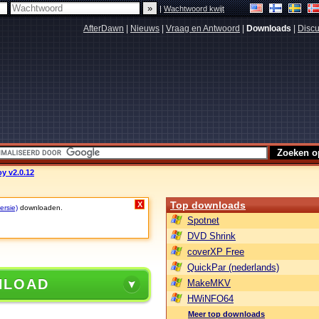
|
Wachtwoord kwijt
AfterDawn
|
Nieuws
|
Vraag en Antwoord
|
Downloads
|
Discu
y v2.0.12
Top downloads
X
ersie)
downloaden.
Spotnet
DVD Shrink
coverXP Free
QuickPar (nederlands)
NLOAD
MakeMKV
HWiNFO64
Meer top downloads