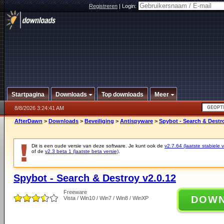
Registreren
|
Login:
Startpagina
Downloads
Top downloads
Meer
8/8/2026 3:24:41 AM
AfterDawn
>
Downloads
>
Beveiliging
>
Antispyware
>
Spybot - Search & Destro
Dit is een oude versie van deze software. Je kunt ook de
v2.7.64 (laatste stabiele v
of de
v2.3 beta 1 (laatste beta versie)
.
Spybot - Search & Destroy v2.0.12
Freeware
DOW
Vista / Win10 / Win7 / Win8 / WinXP