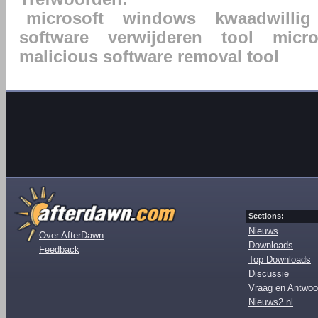
microsoft
windows
kwaadwillig
software
verwijderen
tool
micr
malicious software removal tool
Sections:
Nieuws
Over AfterDawn
Downloads
Feedback
Top Downloads
Discussie
Vraag en Antwoo
Nieuws2.nl