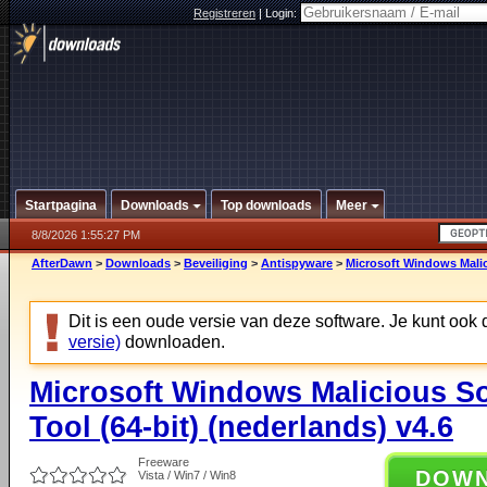
Registreren
|
Login:
Startpagina
Downloads
Top downloads
Meer
8/8/2026 1:55:27 PM
AfterDawn
>
Downloads
>
Beveiliging
>
Antispyware
>
Microsoft Windows Malic
Dit is een oude versie van deze software. Je kunt ook
versie)
downloaden.
Microsoft Windows Malicious S
Tool (64-bit) (nederlands) v4.6
Freeware
DOW
Vista / Win7 / Win8