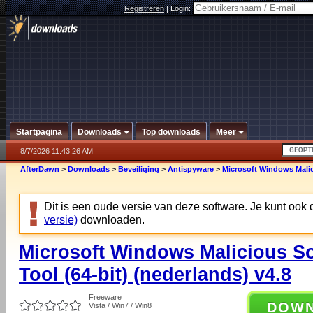
Registreren
|
Login:
Startpagina
Downloads
Top downloads
Meer
8/7/2026 11:43:26 AM
AfterDawn
>
Downloads
>
Beveiliging
>
Antispyware
>
Microsoft Windows Malic
Dit is een oude versie van deze software. Je kunt ook
versie)
downloaden.
Microsoft Windows Malicious S
Tool (64-bit) (nederlands) v4.8
Freeware
DOW
Vista / Win7 / Win8