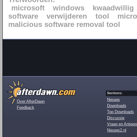
microsoft
windows
kwaadwillig
software
verwijderen
tool
micr
malicious software removal tool
Sections:
Nieuws
Over AfterDawn
Downloads
Feedback
Top Downloads
Discussie
Vraag en Antwoo
Nieuws2.nl