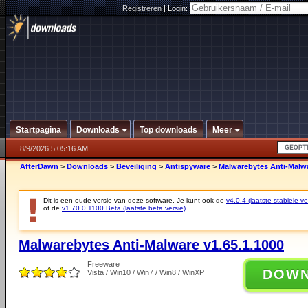
Registreren
|
Login:
Startpagina
Downloads
Top downloads
Meer
8/9/2026 5:05:16 AM
AfterDawn
>
Downloads
>
Beveiliging
>
Antispyware
>
Malwarebytes Anti-Malwa
Dit is een oude versie van deze software. Je kunt ook de
v4.0.4 (laatste stabiele ve
of de
v1.70.0.1100 Beta (laatste beta versie)
.
Malwarebytes Anti-Malware v1.65.1.1000
Freeware
DOW
Vista / Win10 / Win7 / Win8 / WinXP