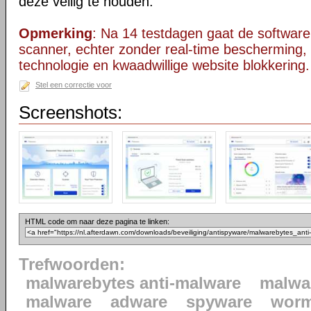
deze veilig te houden.
Opmerking
: Na 14 testdagen gaat de software 
scanner, echter zonder real-time bescherming,
technologie en kwaadwillige website blokkering.
Stel een correctie voor
Screenshots:
HTML code om naar deze pagina te linken:
Trefwoorden:
malwarebytes anti-malware
malwa
malware
adware
spyware
wor