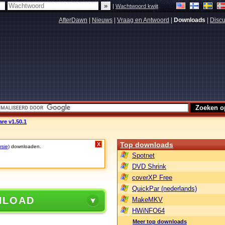
|
Wachtwoord kwijt
AfterDawn
|
Nieuws
|
Vraag en Antwoord
|
Downloads
|
Discu
re v1.50.1
Top downloads
X
rsie)
downloaden.
Spotnet
DVD Shrink
coverXP Free
QuickPar (nederlands)
NLOAD
MakeMKV
HWiNFO64
Meer top downloads