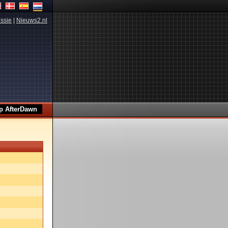
ssie
|
Nieuws2.nl