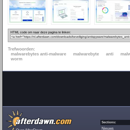
HTML code om naar deze pagina te linken:
Trefwoorden:
malwarebytes anti-malware
malwarebyte
anti
mal
worm
Sections:
Nieuws