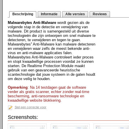
Beschrijving
Informatie
Alle versies
Reviews
Malwarebytes Anti-Malware
wordt gezien als de
volgende stap in de detectie en verwijdering van
malware. Dit product is samengesteld uit diverse
technologieën die zijn ontworpen om snel malware te
detecteren, te verwijderen en tegen te gaan.
Malwarebytes'' Anti-Malware kan malware detecteren
en verwijderen waar zelfs de meest bekende anti-
virus en anti-malware applicaties falen.
Malwarebytes Anti-Malware controleert ieder proces
en stopt kwaadwillige processen voordat ze kunnen
starten. De Realtime Protection Module maakt
gebruik van een geavanceerde heuristische
scantechnologie dat jouw systeem in de gaten houdt
om deze veilig te houden.
Opmerking
: Na 14 testdagen gaat de software
verder als gratis scanner, echter zonder real-time
bescherming, anti-ransomware technologie en
kwaadwillige website blokkering.
Stel een correctie voor
Screenshots: