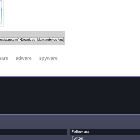
ware
adware
spyware
Follow us:
Twitter