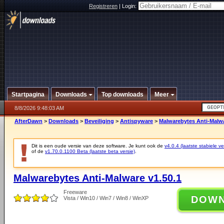
Registreren
|
Login:
Startpagina
Downloads
Top downloads
Meer
8/8/2026 9:48:03 AM
AfterDawn
>
Downloads
>
Beveiliging
>
Antispyware
>
Malwarebytes Anti-Malwa
Dit is een oude versie van deze software. Je kunt ook de
v4.0.4 (laatste stabiele ve
of de
v1.70.0.1100 Beta (laatste beta versie)
.
Malwarebytes Anti-Malware v1.50.1
Freeware
DOW
Vista / Win10 / Win7 / Win8 / WinXP