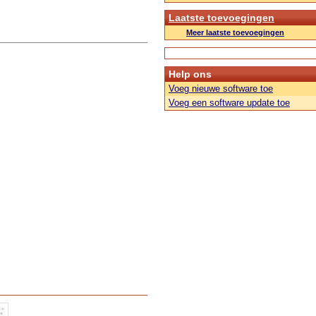
Laatste toevoegingen
Meer laatste toevoegingen
Help ons
Voeg nieuwe software toe
Voeg een software update toe