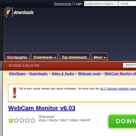
Registreren
|
Login:
Startpagina
Downloads
Top downloads
Meer
8/7/2026 5:40:15 PM
AfterDawn
>
Downloads
>
Video & Audio
>
Webcam tools
>
WebCam Monitor v6
Dit is een oude versie van deze software. Je kunt ook de
v6.1 (laatste stabiele vers
WebCam Monitor v6.03
Shareware
DOW
Vista / Win2k / Win7 / Win8 / WinXP