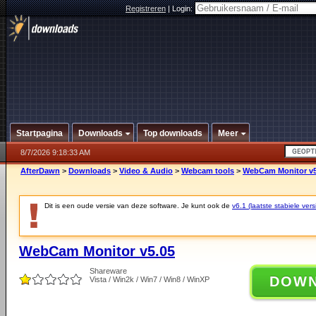
Registreren
|
Login:
Startpagina
Downloads
Top downloads
Meer
8/7/2026 9:18:33 AM
AfterDawn
>
Downloads
>
Video & Audio
>
Webcam tools
>
WebCam Monitor v5
Dit is een oude versie van deze software. Je kunt ook de
v6.1 (laatste stabiele vers
WebCam Monitor v5.05
Shareware
DOW
Vista / Win2k / Win7 / Win8 / WinXP