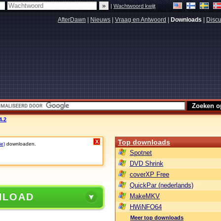
|
Wachtwoord kwijt
AfterDawn
|
Nieuws
|
Vraag en Antwoord
|
Downloads
|
Discu
4.2
Top downloads
X
ie)
downloaden.
Spotnet
DVD Shrink
coverXP Free
QuickPar (nederlands)
NLOAD
MakeMKV
HWiNFO64
Meer top downloads