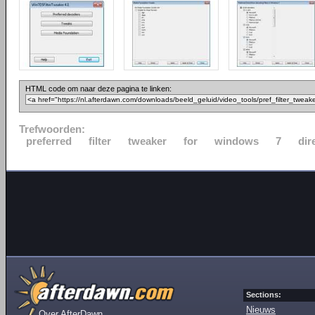
HTML code om naar deze pagina te linken:
Trefwoorden:
preferred
filter
tweaker
for
windows
7
dir
Sections:
Nieuws
Over AfterDawn