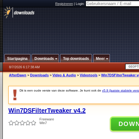
Registreren
|
Login:
Startpagina
Downloads
Top downloads
Meer
8/7/2026 6:17:38 AM
AfterDawn
>
Downloads
>
Video & Audio
>
Videotools
>
Win7DSFilterTweaker v
Dit is een oude versie van deze software. Je kunt ook de
v5.9 (laatste stabiele vers
Win7DSFilterTweaker v4.2
Freeware
DOW
Win7