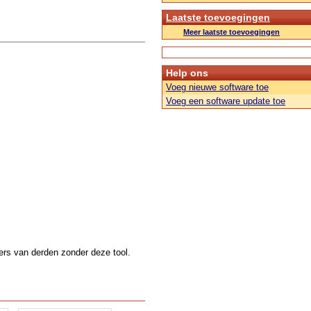
Laatste toevoegingen
Meer laatste toevoegingen
Help ons
Voeg nieuwe software toe
Voeg een software update toe
ers van derden zonder deze tool.