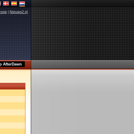
ssie
|
Nieuws2.nl