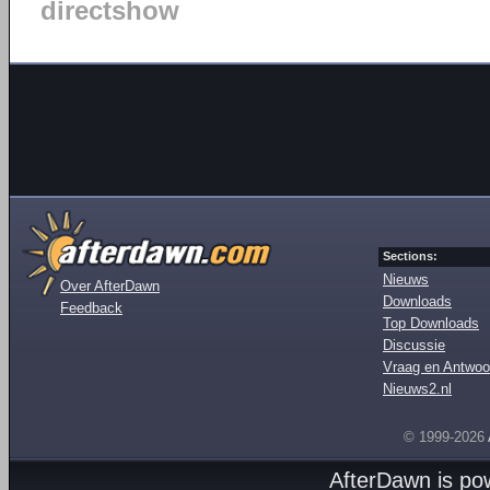
directshow
Sections:
Nieuws
Over AfterDawn
Downloads
Feedback
Top Downloads
Discussie
Vraag en Antwoo
Nieuws2.nl
© 1999-2026
AfterDawn is p