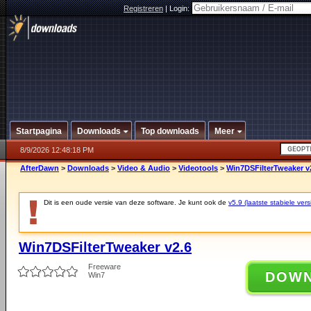
Registreren
|
Login:
Startpagina
Downloads
Top downloads
Meer
8/9/2026 12:48:18 PM
AfterDawn
>
Downloads
>
Video & Audio
>
Videotools
>
Win7DSFilterTweaker v
Dit is een oude versie van deze software. Je kunt ook de
v5.9 (laatste stabiele vers
Win7DSFilterTweaker v2.6
Freeware
DOW
Win7