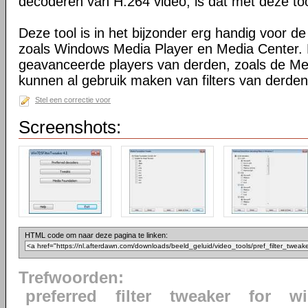
decoderen van H.264 video, is dat met deze too
Deze tool is in het bijzonder erg handig voor de
zoals Windows Media Player en Media Center.
geavanceerde players van derden, zoals de Med
kunnen al gebruik maken van filters van derden
Stel een correctie voor
Screenshots:
HTML code om naar deze pagina te linken:
Trefwoorden:
preferred
filter
tweaker
for
w