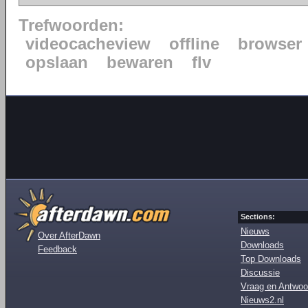
Trefwoorden:
videocacheview
offline
browser
opslaan
bewaren
flv
Sections:
Nieuws
Over AfterDawn
Downloads
Feedback
Top Downloads
Discussie
Vraag en Antwoo
Nieuws2.nl