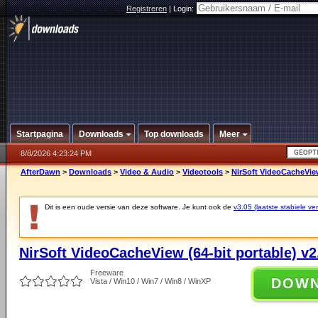
Registreren
|
Login:
Startpagina
Downloads
Top downloads
Meer
8/8/2026 4:23:24 PM
AfterDawn
>
Downloads
>
Video & Audio
>
Videotools
>
NirSoft VideoCacheView
Dit is een oude versie van deze software. Je kunt ook de
v3.05 (laatste stabiele ver
NirSoft VideoCacheView (64-bit portable) v2
Freeware
DOW
Vista / Win10 / Win7 / Win8 / WinXP