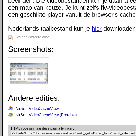
bevinden. Die videobestanden kun je daarna e
een map van keuze. Je kunt zelfs flv-videobes
een geschikte player vanuit de browser's cach
Nederlands taalbestand kun je
hier
downloaden
Stel een correctie voor
Screenshots:
Andere edities:
NirSoft VideoCacheView
NirSoft VideoCacheView (Portable)
HTML code om naar deze pagina te linken: