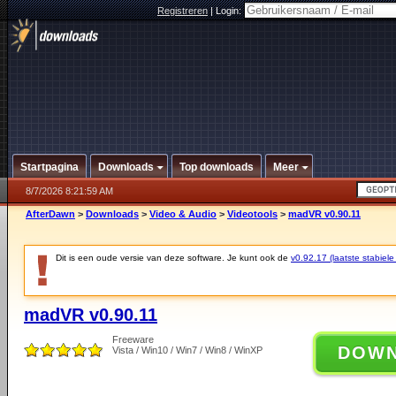
Registreren
|
Login:
Startpagina
Downloads
Top downloads
Meer
8/7/2026 8:21:59 AM
AfterDawn
>
Downloads
>
Video & Audio
>
Videotools
>
madVR v0.90.11
Dit is een oude versie van deze software. Je kunt ook de
v0.92.17 (laatste stabiele
madVR v0.90.11
Freeware
DOW
Vista / Win10 / Win7 / Win8 / WinXP