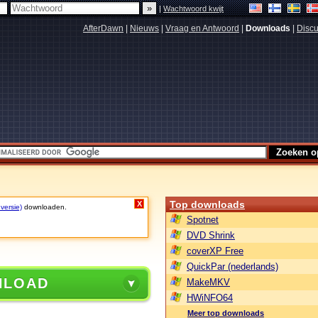
|
Wachtwoord kwijt
AfterDawn
|
Nieuws
|
Vraag en Antwoord
|
Downloads
|
Discu
Top downloads
X
 versie)
downloaden.
Spotnet
DVD Shrink
coverXP Free
QuickPar (nederlands)
NLOAD
MakeMKV
HWiNFO64
Meer top downloads