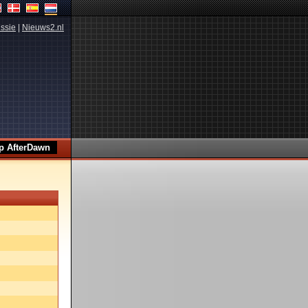
ssie
|
Nieuws2.nl