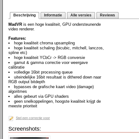
Beschrijving
Informatie
Alle versies
Reviews
MadVR
is een hoge kwaliteit, GPU ondersteunende
video renderer.
Features:
hoge kwaliteit chroma upsampling
hoge kwaliteit schaling (bicubic, mitchell, lanczos,
spline etc)
hoge kwaliteit YCbCr -> RGB conversie
gamut & gamma correctie voor weergave
calibratie
volledige 16bit processing queue
uiteindelijke 16bit resultaat is dithered down naar
RGB output bitdepth
bypasses de grafische kaart video (damage)
algoritmes
alles gebeurt via GPU shaders
geen snelkoppelingen, hoogste kwaliteit krijgt de
meeste prioriteit
Stel een correctie voor
Screenshots: