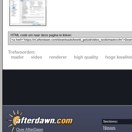
HTML code om naar deze pagina te linken:
Trefwoorden:
madvr
video
renderer
high quality
hoge kwalitei
Sections:
Nieuws
Over AfterDawn