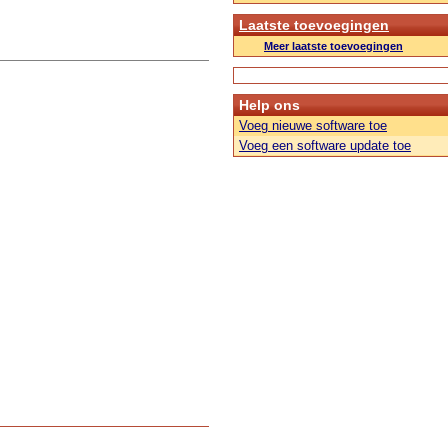
Laatste toevoegingen
Meer laatste toevoegingen
Help ons
Voeg nieuwe software toe
Voeg een software update toe