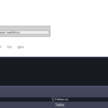
t
hq
gpu
Follow us:
Twitter