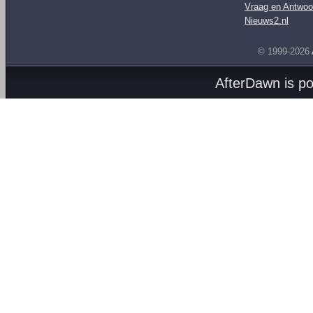
Vraag en Antwoo
Nieuws2.nl
© 1999-2026
AfterDawn is p