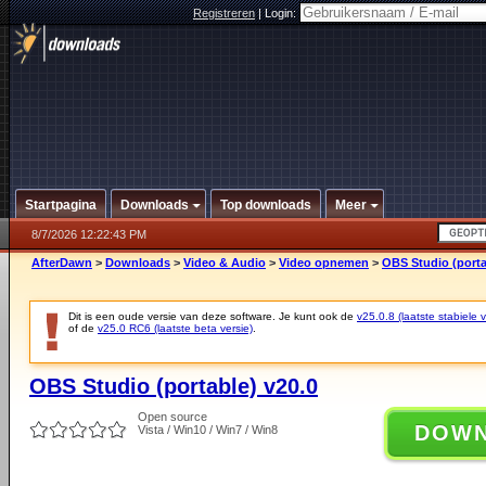
Registreren
|
Login:
Startpagina
Downloads
Top downloads
Meer
8/7/2026 12:22:43 PM
AfterDawn
>
Downloads
>
Video & Audio
>
Video opnemen
>
OBS Studio (porta
Dit is een oude versie van deze software. Je kunt ook de
v25.0.8 (laatste stabiele v
of de
v25.0 RC6 (laatste beta versie)
.
OBS Studio (portable) v20.0
Open source
DOW
Vista / Win10 / Win7 / Win8