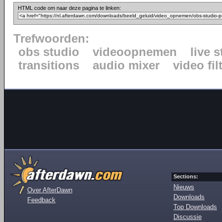
HTML code om naar deze pagina te linken:
Trefwoorden:
obs studio
videoopnemen
live 
transitions
audio mixer
video fil
Sections:
Nieuws
Over AfterDawn
Downloads
Feedback
Top Downloads
Discussie