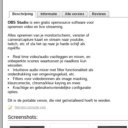
Beschrijving
Informatie
Alle versies
Reviews
OBS Studio
is een gratis opensource software voor
opnemen video en live streaming.
Alles opnemen van je monitor/scherm, venster of
camera/capture kaart en stream naar youtube,
twitch, etc of sla het op naar je harde schijf als
mp4/flv.
Real time video/audio vastleggen en mixen, en
onbeperkte scenes waartussen je naadloos kun
wisselen.
Intuïtieve audio mixer met filter functionaliteit als
onderdrukking van omgevingsgeluid, etc.
Filters voor videobronnen als image masking,
kleurcorrectie, chroma/kleur keying en meer.
Krachtige en gebruikersvriendelijke configuratie
opties.
Dit is de portable versie, die niet geïnstalleerd hoeft te worden.
Stel een correctie voor
Screenshots: