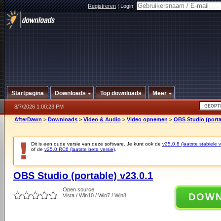
Registreren
|
Login:
Startpagina
Downloads
Top downloads
Meer
8/7/2026 1:00:23 PM
AfterDawn
>
Downloads
>
Video & Audio
>
Video opnemen
>
OBS Studio (porta
Dit is een oude versie van deze software. Je kunt ook de
v25.0.8 (laatste stabiele v
of de
v25.0 RC6 (laatste beta versie)
.
OBS Studio (portable) v23.0.1
Open source
DOW
Vista / Win10 / Win7 / Win8