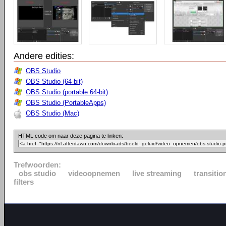
Andere edities:
OBS Studio
OBS Studio (64-bit)
OBS Studio (portable 64-bit)
OBS Studio (PortableApps)
OBS Studio (Mac)
HTML code om naar deze pagina te linken:
Trefwoorden:
obs studio
videoopnemen
live streaming
transitio
filters