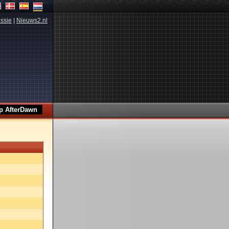
ssie
|
Nieuws2.nl