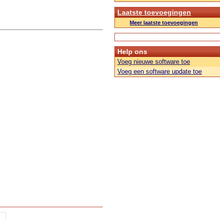
Laatste toevoegingen
Meer laatste toevoegingen
Help ons
Voeg nieuwe software toe
Voeg een software update toe