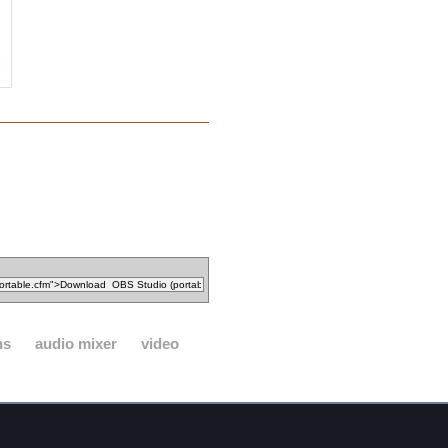
ns
audio mixer
video