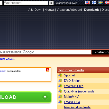
|
Wachtwoord kwijt
AfterDawn
|
Nieuws
|
Vraag en Antwoord
|
Downloads
|
Discu
ble) v23.0.1
Top downloads
X
ersie)
downloaden.
Spotnet
DVD Shrink
coverXP Free
QuickPar (nederlands)
NLOAD
MakeMKV
HWiNFO64
Meer top downloads