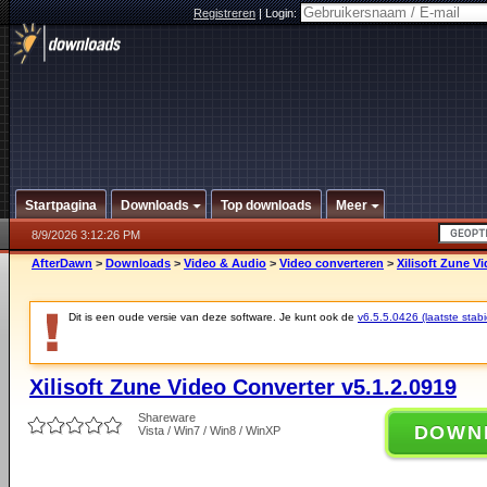
Registreren
|
Login:
Startpagina
Downloads
Top downloads
Meer
8/9/2026 3:12:26 PM
AfterDawn
>
Downloads
>
Video & Audio
>
Video converteren
>
Xilisoft Zune V
Dit is een oude versie van deze software. Je kunt ook de
v6.5.5.0426 (laatste stabi
Xilisoft Zune Video Converter v5.1.2.0919
Shareware
DOWN
Vista / Win7 / Win8 / WinXP