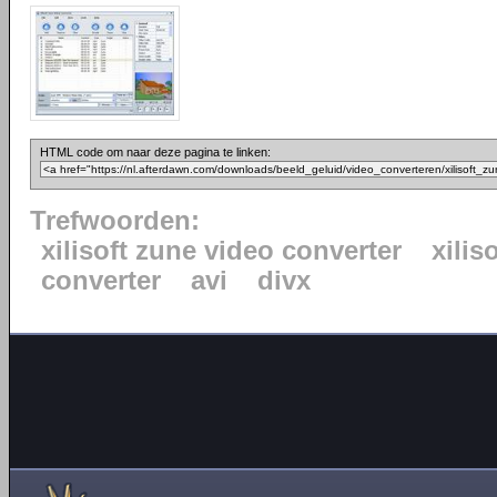
HTML code om naar deze pagina te linken:
Trefwoorden:
xilisoft zune video converter
xiliso
converter
avi
divx