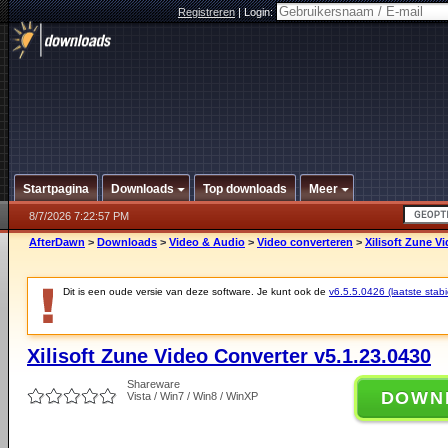
Registreren
|
Login:
Startpagina
Downloads
Top downloads
Meer
8/7/2026 7:22:57 PM
AfterDawn
>
Downloads
>
Video & Audio
>
Video converteren
>
Xilisoft Zune V
Dit is een oude versie van deze software. Je kunt ook de
v6.5.5.0426 (laatste stabi
Xilisoft Zune Video Converter v5.1.23.0430
Shareware
DOWN
Vista / Win7 / Win8 / WinXP