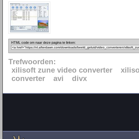
HTML code om naar deze pagina te linken:
Trefwoorden:
xilisoft zune video converter
xiliso
converter
avi
divx