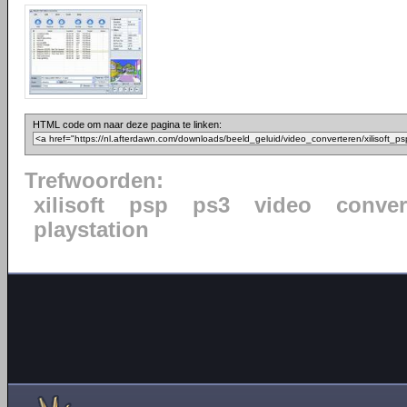
HTML code om naar deze pagina te linken:
Trefwoorden:
xilisoft
psp
ps3
video
conver
playstation