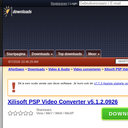
Registreren
|
Login:
Startpagina
Downloads
Top downloads
Meer
8/7/2026 10:46:25 AM
AfterDawn
>
Downloads
>
Video & Audio
>
Video converteren
>
Xilisoft PSP Vi
Dit is een oude versie van deze software. Je kunt ook de
v7.7.3 (laatste stabiele ve
Xilisoft PSP Video Converter v5.1.2.0926
Shareware
DOWN
Vista / Win7 / Win8 / WinXP