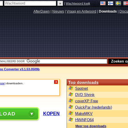
|
Wachtwoord kwijt
AfterDawn
|
Nieuws
|
Vraag en Antwoord
|
Downloads
|
Discu
deo Converter v3.1.53.0509b
Top downloads
X
rsie)
downloaden.
Spotnet
DVD Shrink
coverXP Free
QuickPar (nederlands)
LOAD
KOPEN
MakeMKV
HWiNFO64
Meer top downloads