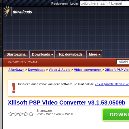
Registreren
|
Login:
Startpagina
Downloads
Top downloads
Meer
8/7/2026 3:53:25 AM
AfterDawn
>
Downloads
>
Video & Audio
>
Video converteren
>
Xilisoft PSP Vi
Dit is een oude versie van deze software. Je kunt ook de
v7.7.3 (laatste stabiele ve
Xilisoft PSP Video Converter v3.1.53.0509b
Shareware
DOWN
Vista / Win7 / Win8 / WinXP