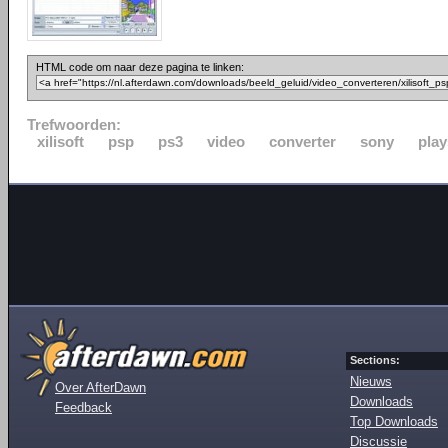
HTML code om naar deze pagina te linken:
Trefwoorden:
xilisoft
psp
ps3
video
converter
sony
play
Sections:
Nieuws
Over AfterDawn
Downloads
Feedback
Top Downloads
Discussie