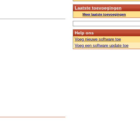
Laatste toevoegingen
Meer laatste toevoegingen
Help ons
Voeg nieuwe software toe
Voeg een software update toe