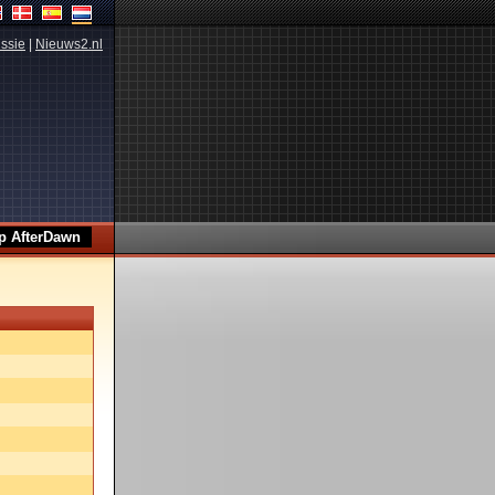
ssie
|
Nieuws2.nl