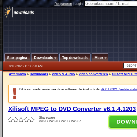
Registreren
|
Login:
Startpagina
Downloads
Top downloads
Meer
8/10/2026 11:06:50 AM
AfterDawn
>
Downloads
>
Video & Audio
>
Video converteren
>
Xilisoft MPEG t
Dit is een oude versie van deze software. Je kunt ook de
v6.2.1.0321 (laatste stabi
Xilisoft MPEG to DVD Converter v6.1.4.1203
Shareware
DOWN
Vista / Win2k / Win7 / WinXP