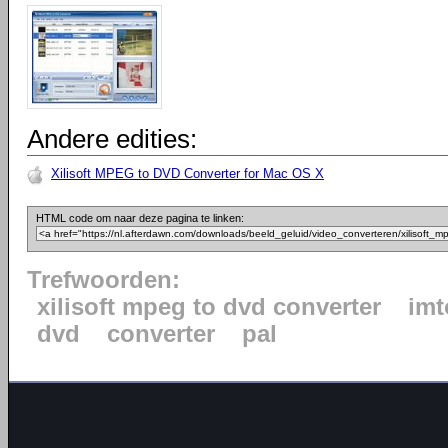
Andere edities:
Xilisoft MPEG to DVD Converter for Mac OS X
HTML code om naar deze pagina te linken:
Trefwoorden:
xilisoft mpeg to dvd converter
imt
dvd
converter
pal