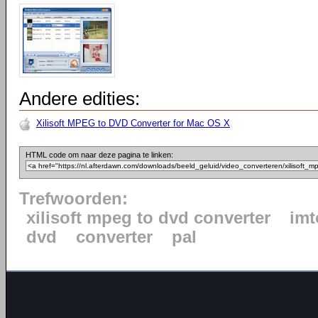
Andere edities:
Xilisoft MPEG to DVD Converter for Mac OS X
HTML code om naar deze pagina te linken:
Trefwoorden:
xilisoft mpeg to dvd converter
imt
dvd
converter
pal