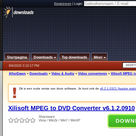
Registreren
|
Login:
Startpagina
Downloads
Top downloads
Meer
8/6/2026 3:10:17 PM
AfterDawn
>
Downloads
>
Video & Audio
>
Video converteren
>
Xilisoft MPEG t
Dit is een oude versie van deze software. Je kunt ook de
v6.2.1.0321 (laatste stabi
Xilisoft MPEG to DVD Converter v6.1.2.0910
Shareware
DOWN
Vista / Win2k / Win7 / WinXP