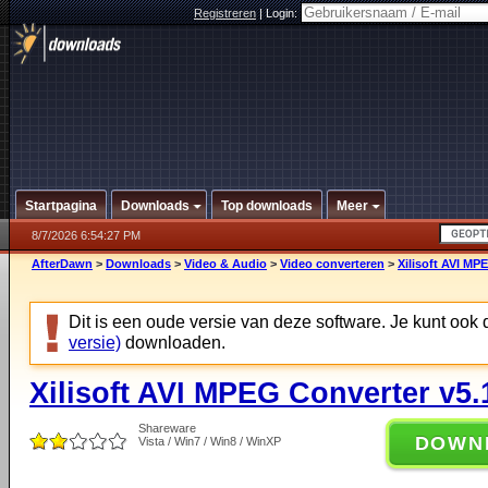
Registreren
|
Login:
Startpagina
Downloads
Top downloads
Meer
8/7/2026 6:54:27 PM
AfterDawn
>
Downloads
>
Video & Audio
>
Video converteren
>
Xilisoft AVI MP
Dit is een oude versie van deze software. Je kunt ook
versie)
downloaden.
Xilisoft AVI MPEG Converter v5.
Shareware
DOWN
Vista / Win7 / Win8 / WinXP