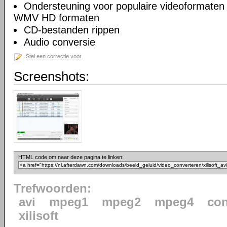
Ondersteuning voor populaire videoformate
WMV HD formaten
CD-bestanden rippen
Audio conversie
Stel een correctie voor
Screenshots:
HTML code om naar deze pagina te linken:
Trefwoorden:
avi
mpeg1
mpeg2
mpeg4
con
xilisoft