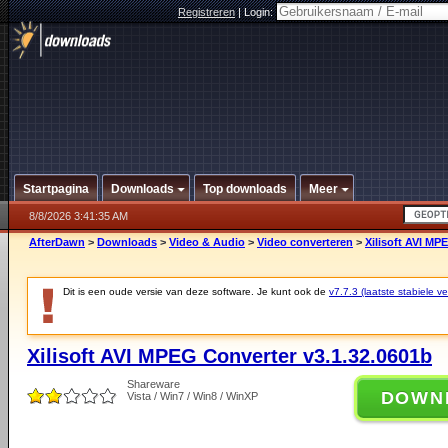
Registreren
|
Login:
Startpagina
Downloads
Top downloads
Meer
8/8/2026 3:41:35 AM
AfterDawn
>
Downloads
>
Video & Audio
>
Video converteren
>
Xilisoft AVI MP
Dit is een oude versie van deze software. Je kunt ook de
v7.7.3 (laatste stabiele ve
Xilisoft AVI MPEG Converter v3.1.32.0601b
Shareware
DOWN
Vista / Win7 / Win8 / WinXP