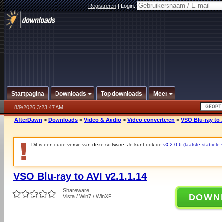
Registreren
|
Login:
Startpagina
Downloads
Top downloads
Meer
8/9/2026 3:23:47 AM
AfterDawn
>
Downloads
>
Video & Audio
>
Video converteren
>
VSO Blu-ray to 
Dit is een oude versie van deze software. Je kunt ook de
v3.2.0.6 (laatste stabiele 
VSO Blu-ray to AVI v2.1.1.14
Shareware
DOWN
Vista / Win7 / WinXP