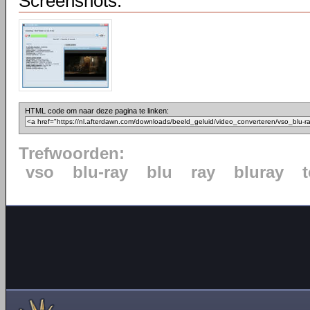
Screenshots:
HTML code om naar deze pagina te linken:
Trefwoorden:
vso
blu-ray
blu
ray
bluray