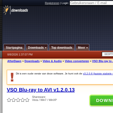
Registreren
|
Login:
Startpagina
Downloads
Top downloads
Meer
8/8/2026 1:37:07 PM
AfterDawn
>
Downloads
>
Video & Audio
>
Video converteren
>
VSO Blu-ray to 
Dit is een oude versie van deze software. Je kunt ook de
v3.2.0.6 (laatste stabiele 
VSO Blu-ray to AVI v1.2.0.13
Shareware
DOWN
Vista / Win7 / WinXP