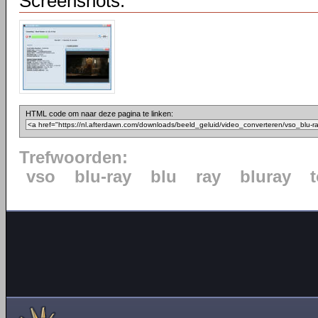
Screenshots:
HTML code om naar deze pagina te linken:
Trefwoorden:
vso
blu-ray
blu
ray
bluray