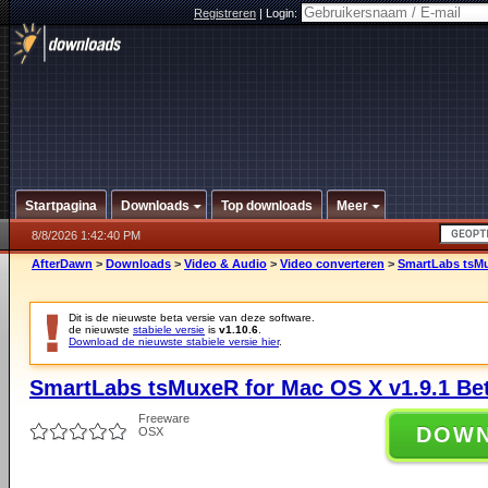
Registreren
|
Login:
Startpagina
Downloads
Top downloads
Meer
8/8/2026 1:42:40 PM
AfterDawn
>
Downloads
>
Video & Audio
>
Video converteren
>
SmartLabs tsMu
Dit is de nieuwste beta versie van deze software.
de nieuwste
stabiele versie
is
v1.10.6
.
Download de nieuwste stabiele versie hier
.
SmartLabs tsMuxeR for Mac OS X v1.9.1 Be
Freeware
DOW
OSX