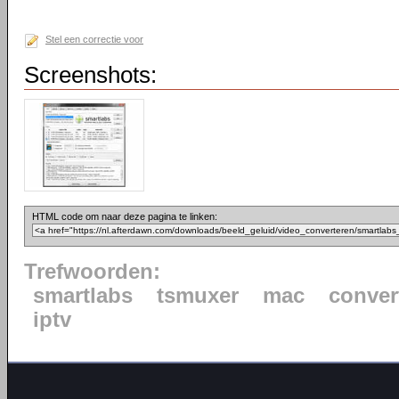
Stel een correctie voor
Screenshots:
HTML code om naar deze pagina te linken:
Trefwoorden:
smartlabs
tsmuxer
mac
conver
iptv