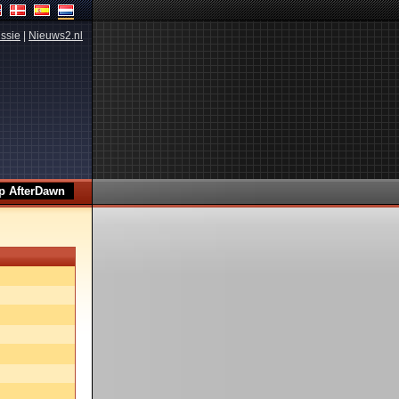
ssie
|
Nieuws2.nl