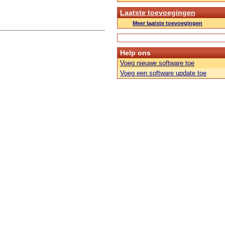
Laatste toevoegingen
Meer laatste toevoegingen
Help ons
Voeg nieuwe software toe
Voeg een software update toe