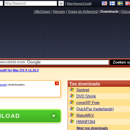
|
Wachtwoord kwijt
AfterDawn
|
Nieuws
|
Vraag en Antwoord
|
Downloads
|
Discu
xeR for Mac OS X v1.10.3
Top downloads
X
ersie)
downloaden.
Spotnet
DVD Shrink
coverXP Free
QuickPar (nederlands)
NLOAD
MakeMKV
HWiNFO64
Meer top downloads