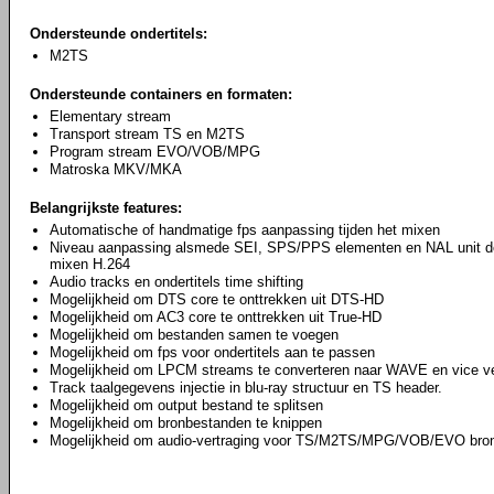
Ondersteunde ondertitels:
M2TS
Ondersteunde containers en formaten:
Elementary stream
Transport stream TS en M2TS
Program stream EVO/VOB/MPG
Matroska MKV/MKA
Belangrijkste features:
Automatische of handmatige fps aanpassing tijden het mixen
Niveau aanpassing alsmede SEI, SPS/PPS elementen en NAL unit delim
mixen H.264
Audio tracks en ondertitels time shifting
Mogelijkheid om DTS core te onttrekken uit DTS-HD
Mogelijkheid om AC3 core te onttrekken uit True-HD
Mogelijkheid om bestanden samen te voegen
Mogelijkheid om fps voor ondertitels aan te passen
Mogelijkheid om LPCM streams te converteren naar WAVE en vice v
Track taalgegevens injectie in blu-ray structuur en TS header.
Mogelijkheid om output bestand te splitsen
Mogelijkheid om bronbestanden te knippen
Mogelijkheid om audio-vertraging voor TS/M2TS/MPG/VOB/EVO bron