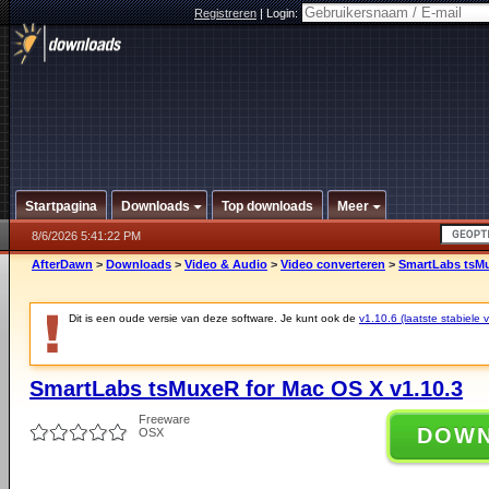
Registreren
|
Login:
Startpagina
Downloads
Top downloads
Meer
8/6/2026 5:41:22 PM
AfterDawn
>
Downloads
>
Video & Audio
>
Video converteren
>
SmartLabs tsMu
Dit is een oude versie van deze software. Je kunt ook de
v1.10.6 (laatste stabiele v
SmartLabs tsMuxeR for Mac OS X v1.10.3
Freeware
DOW
OSX