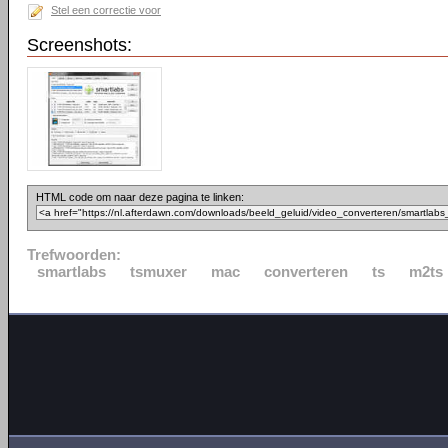
Stel een correctie voor
Screenshots:
HTML code om naar deze pagina te linken:
Trefwoorden:
smartlabs
tsmuxer
mac
converteren
ts
m2ts