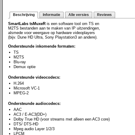
Beschrijving
Informatie
Alle versies
Reviews
SmartLabs tsMuxeR
is een software tool om TS en
M2TS bestanden aan te maken van IP uitzendingen,
alsmede voor weergave op hardware videoplayers
(bijv. Dune HD Ultra, Sony Playstation3 an andere).
Ondersteunde inkomende formaten:
TS
M2TS
Blu-ray
Demux optie
Ondersteunde videocodecs:
H.264
Microsoft VC-1
MPEG-2
Ondersteunde audiocodecs:
AAC
AC3 / E-AC3(DD+)
Dolby True HD (voor streams met alleen een AC3 core)
DTS/ DTS-HD
Mpeg audio Layer 1/2/3
LPCM