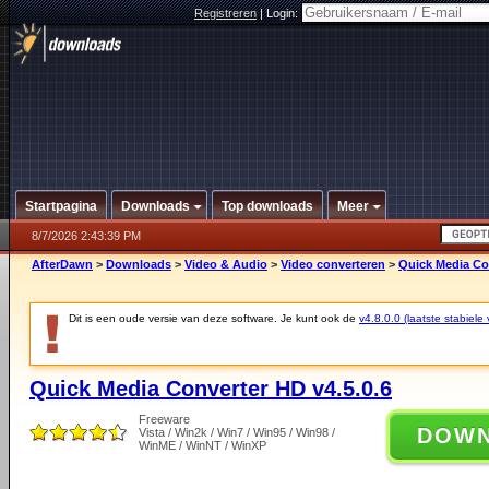
Registreren
|
Login:
Startpagina
Downloads
Top downloads
Meer
8/7/2026 2:43:39 PM
AfterDawn
>
Downloads
>
Video & Audio
>
Video converteren
>
Quick Media Con
Dit is een oude versie van deze software. Je kunt ook de
v4.8.0.0 (laatste stabiele 
Quick Media Converter HD v4.5.0.6
Freeware
DOW
Vista / Win2k / Win7 / Win95 / Win98 /
WinME / WinNT / WinXP