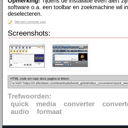
Opmerking!
Tijdens de installatie even alert zij
software o.a. een toolbar en zoekmachine wil in
deselecteren.
Stel een correctie voor
Screenshots:
HTML code om naar deze pagina te linken:
Trefwoorden:
quick
media
converter
convert
audio
formaat