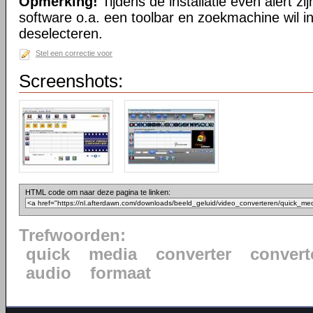
Opmerking!
Tijdens de installatie even alert zij
software o.a. een toolbar en zoekmachine wil in
deselecteren.
Stel een correctie voor
Screenshots:
HTML code om naar deze pagina te linken:
Trefwoorden:
quick
media
converter
convert
audio
formaat