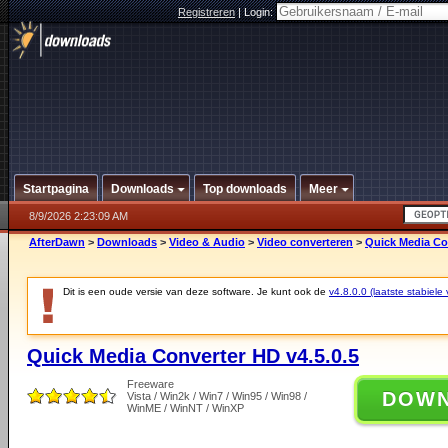
Registreren
|
Login:
Startpagina
Downloads
Top downloads
Meer
8/9/2026 2:23:09 AM
AfterDawn
>
Downloads
>
Video & Audio
>
Video converteren
>
Quick Media Con
Dit is een oude versie van deze software. Je kunt ook de
v4.8.0.0 (laatste stabiele 
Quick Media Converter HD v4.5.0.5
Freeware
DOW
Vista / Win2k / Win7 / Win95 / Win98 /
WinME / WinNT / WinXP