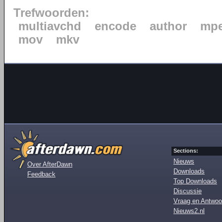
Trefwoorden:
multiavchd
encode
author
mp
mov
mkv
Sections:
Nieuws
Over AfterDawn
Downloads
Feedback
Top Downloads
Discussie
Vraag en Antwoo
Nieuws2.nl