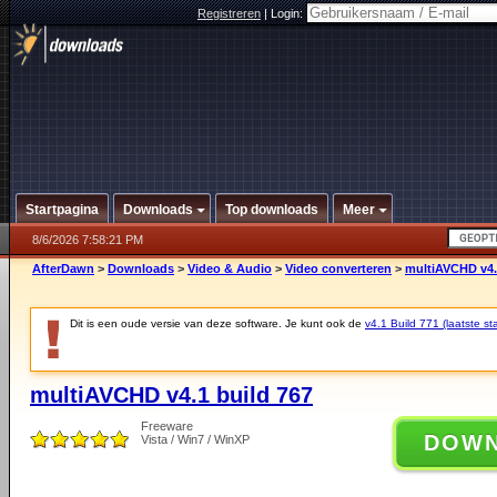
Registreren
|
Login:
Startpagina
Downloads
Top downloads
Meer
8/6/2026 7:58:21 PM
AfterDawn
>
Downloads
>
Video & Audio
>
Video converteren
>
multiAVCHD v4.
Dit is een oude versie van deze software. Je kunt ook de
v4.1 Build 771 (laatste sta
multiAVCHD v4.1 build 767
Freeware
DOW
Vista / Win7 / WinXP