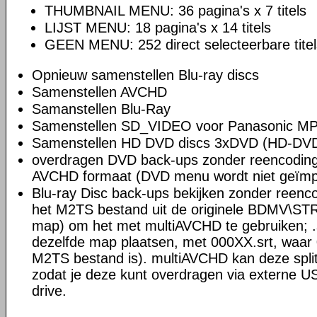
THUMBNAIL MENU: 36 pagina's x 7 titels
LIJST MENU: 18 pagina's x 14 titels
GEEN MENU: 252 direct selecteerbare titels
Opnieuw samenstellen Blu-ray discs
Samenstellen AVCHD
Samanstellen Blu-Ray
Samenstellen SD_VIDEO voor Panasonic M
Samenstellen HD DVD discs 3xDVD (HD-DV
overdragen DVD back-ups zonder reencoding 
AVCHD formaat (DVD menu wordt niet geïmp
Blu-ray Disc back-ups bekijken zonder reenco
het M2TS bestand uit de originele BDMV\ST
map) om het met multiAVCHD te gebruiken; .sr
dezelfde map plaatsen, met 000XX.srt, waar
M2TS bestand is). multiAVCHD kan deze spli
zodat je deze kunt overdragen via externe US
drive.