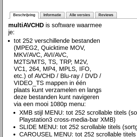
Beschrijving
Informatie
Alle versies
Reviews
multiAVCHD
is software waarmee
je:
tot 252 verschillende bestanden
(MPEG2, Quicktime MOV,
MKV/AVC, AVI/AVC,
M2TS/MTS, TS, TRP, M2V,
VC1, 264, MP4, MPLS, IFO,
etc.) of AVCHD / Blu-ray / DVD /
VIDEO_TS mappen in één
plaats kunt verzamelen en langs
deze bestanden kunt navigeren
via een mooi 1080p menu:
XMB stijl MENU: tot 252 scrollable titels (so
Playstation3 cross-media-bar XMB)
SLIDE MENU: tot 252 scrollable titels (sortg
CAROUSEL MENU: tot 252 scrollable titels