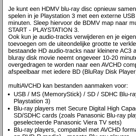
Je kunt een HDMV blu-ray disc opnieuw samens
spelen in je Playstation 3 met een externe US
minuten. Sleep hiervoor de BDMV map naar mu
START - PLAYSTATION 3.
Ook kun je audio-tracks verwijderen en je eigen
toevoegen om de uiteondelijke grootte te verkl
bestaande HD audio-tracks naar kleinere AC3 
bluray disk movie neemt ongeveer 10-20 minut
overgedragen te worden naar een AVCHD comp
afspeelbaar met iedere BD (BluRay Disk Player)
multiAVCHD kan bestanden aanmaken voor:
USB / MS (MemoryStick) / SD / SDHC Blu-ray 
Playstation 3)
Blu-ray players met Secure Digital High Capaci
SD/SDHC cards (zoals Panasonic Blu-ray play
geselecteerde Panasonic Viera TV sets)
Blu-ray players, compatibel met AVCHD for