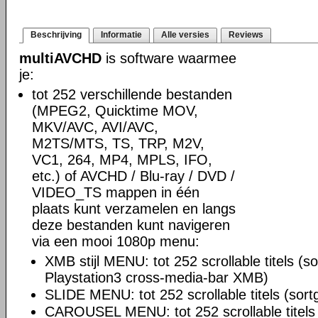
Beschrijving
Informatie
Alle versies
Reviews
multiAVCHD
is software waarmee
je:
tot 252 verschillende bestanden
(MPEG2, Quicktime MOV,
MKV/AVC, AVI/AVC,
M2TS/MTS, TS, TRP, M2V,
VC1, 264, MP4, MPLS, IFO,
etc.) of AVCHD / Blu-ray / DVD /
VIDEO_TS mappen in één
plaats kunt verzamelen en langs
deze bestanden kunt navigeren
via een mooi 1080p menu:
XMB stijl MENU: tot 252 scrollable titels (so
Playstation3 cross-media-bar XMB)
SLIDE MENU: tot 252 scrollable titels (sortg
CAROUSEL MENU: tot 252 scrollable titels