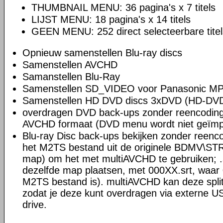
THUMBNAIL MENU: 36 pagina's x 7 titels
LIJST MENU: 18 pagina's x 14 titels
GEEN MENU: 252 direct selecteerbare titels
Opnieuw samenstellen Blu-ray discs
Samenstellen AVCHD
Samanstellen Blu-Ray
Samenstellen SD_VIDEO voor Panasonic M
Samenstellen HD DVD discs 3xDVD (HD-DV
overdragen DVD back-ups zonder reencoding 
AVCHD formaat (DVD menu wordt niet geïmp
Blu-ray Disc back-ups bekijken zonder reenco
het M2TS bestand uit de originele BDMV\ST
map) om het met multiAVCHD te gebruiken; .sr
dezelfde map plaatsen, met 000XX.srt, waar
M2TS bestand is). multiAVCHD kan deze spli
zodat je deze kunt overdragen via externe US
drive.