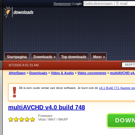
Registreren
|
Login:
Startpagina
Downloads
Top downloads
Meer
8/7/2026 8:01:31 AM
AfterDawn
>
Downloads
>
Video & Audio
>
Video converteren
>
multiAVCHD v4.
Dit is een oude versie van deze software. Je kunt ook de
v4.1 Build 771 (laatste sta
multiAVCHD v4.0 build 748
Freeware
DOW
Vista / Win7 / WinXP