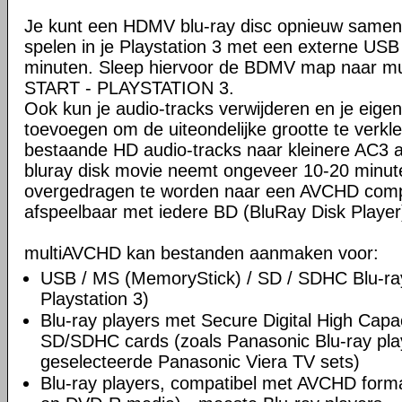
Je kunt een HDMV blu-ray disc opnieuw samens
spelen in je Playstation 3 met een externe US
minuten. Sleep hiervoor de BDMV map naar mu
START - PLAYSTATION 3.
Ook kun je audio-tracks verwijderen en je eigen
toevoegen om de uiteondelijke grootte te verkl
bestaande HD audio-tracks naar kleinere AC3 
bluray disk movie neemt ongeveer 10-20 minut
overgedragen te worden naar een AVCHD comp
afspeelbaar met iedere BD (BluRay Disk Player)
multiAVCHD kan bestanden aanmaken voor:
USB / MS (MemoryStick) / SD / SDHC Blu-ray 
Playstation 3)
Blu-ray players met Secure Digital High Capaci
SD/SDHC cards (zoals Panasonic Blu-ray play
geselecteerde Panasonic Viera TV sets)
Blu-ray players, compatibel met AVCHD for