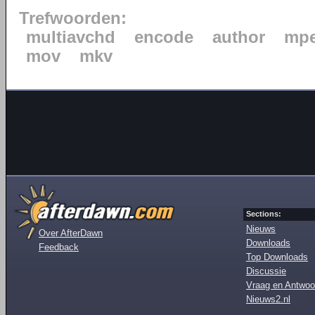
Trefwoorden:
multiavchd
encode
author
mp
mov
mkv
Sections:
Nieuws
Over AfterDawn
Downloads
Feedback
Top Downloads
Discussie
Vraag en Antwoo
Nieuws2.nl