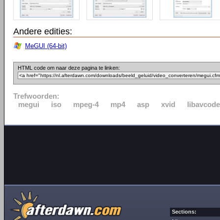
Andere edities:
MeGUI (64-bit)
HTML code om naar deze pagina te linken:
Trefwoorden:
megui
iso
mpeg-4
mp4
asp
xvid
libavcod
Sections: