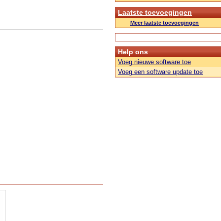
Laatste toevoegingen
Meer laatste toevoegingen
Help ons
Voeg nieuwe software toe
Voeg een software update toe