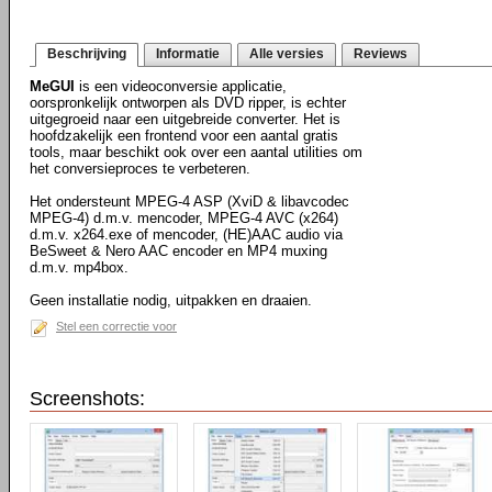
Beschrijving
Informatie
Alle versies
Reviews
MeGUI
is een videoconversie applicatie,
oorspronkelijk ontworpen als DVD ripper, is echter
uitgegroeid naar een uitgebreide converter. Het is
hoofdzakelijk een frontend voor een aantal gratis
tools, maar beschikt ook over een aantal utilities om
het conversieproces te verbeteren.
Het ondersteunt MPEG-4 ASP (XviD & libavcodec
MPEG-4) d.m.v. mencoder, MPEG-4 AVC (x264)
d.m.v. x264.exe of mencoder, (HE)AAC audio via
BeSweet & Nero AAC encoder en MP4 muxing
d.m.v. mp4box.
Geen installatie nodig, uitpakken en draaien.
Stel een correctie voor
Screenshots: