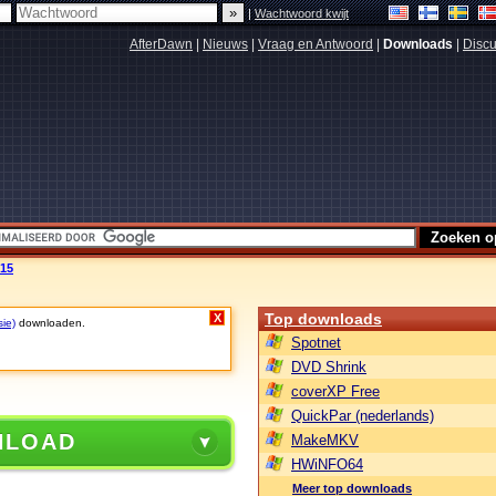
|
Wachtwoord kwijt
AfterDawn
|
Nieuws
|
Vraag en Antwoord
|
Downloads
|
Discu
015
Top downloads
X
sie)
downloaden.
Spotnet
DVD Shrink
coverXP Free
QuickPar (nederlands)
NLOAD
MakeMKV
HWiNFO64
Meer top downloads