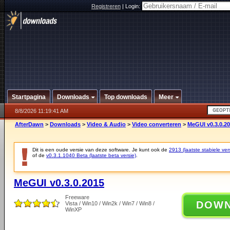
Registreren
|
Login:
Startpagina
Downloads
Top downloads
Meer
8/8/2026 11:19:41 AM
AfterDawn
>
Downloads
>
Video & Audio
>
Video converteren
>
MeGUI v0.3.0.2
Dit is een oude versie van deze software. Je kunt ook de
2913 (laatste stabiele ver
of de
v0.3.1.1040 Beta (laatste beta versie)
.
MeGUI v0.3.0.2015
Freeware
DOW
Vista / Win10 / Win2k / Win7 / Win8 /
WinXP