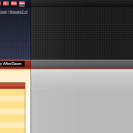
ssie
|
Nieuws2.nl