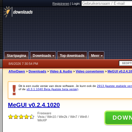
Registreren
|
Login:
Startpagina
Downloads
Top downloads
Meer
8/6/2026 7:30:54 PM
AfterDawn
>
Downloads
>
Video & Audio
>
Video converteren
>
MeGUI v0.2.4.1
Dit is een oude versie van deze software. Je kunt ook de
2913 (laatste stabiele ver
of de
v0.3.1.1040 Beta (laatste beta versie)
.
MeGUI v0.2.4.1020
Freeware
DOW
Vista / Win10 / Win2k / Win7 / Win8 /
WinXP