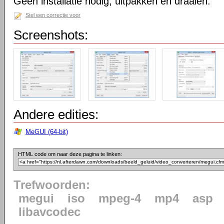
Geen installatie nodig, uitpakken en draaien.
Stel een correctie voor
Screenshots:
Andere edities:
MeGUI (64-bit)
HTML code om naar deze pagina te linken:
Trefwoorden:
megui
iso
mpeg-4
mp4
asp
libavcodec