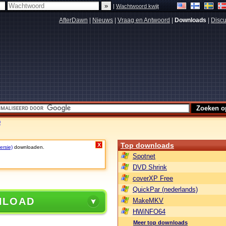
|
Wachtwoord kwijt
AfterDawn
|
Nieuws
|
Vraag en Antwoord
|
Downloads
|
Discu
0
Top downloads
X
ersie)
downloaden.
Spotnet
DVD Shrink
coverXP Free
QuickPar (nederlands)
NLOAD
MakeMKV
HWiNFO64
Meer top downloads