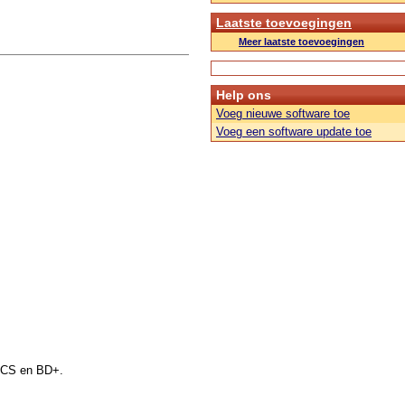
Laatste toevoegingen
Meer laatste toevoegingen
Help ons
Voeg nieuwe software toe
Voeg een software update toe
AACS en BD+.