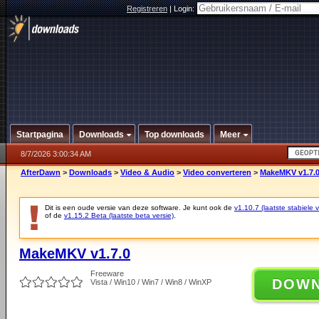
Registreren
|
Login:
Startpagina
Downloads
Top downloads
Meer
8/7/2026 3:00:34 AM
AfterDawn
>
Downloads
>
Video & Audio
>
Video converteren
>
MakeMKV v1.7.
Dit is een oude versie van deze software. Je kunt ook de
v1.10.7 (laatste stabiele v
of de
v1.15.2 Beta (laatste beta versie)
.
MakeMKV v1.7.0
Freeware
DOW
Vista / Win10 / Win7 / Win8 / WinXP