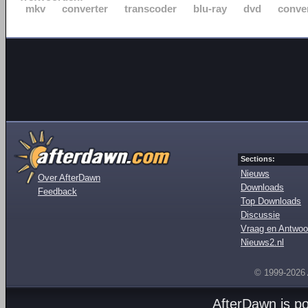
mkv
converter
transcoder
blu-ray
dvd
conve
Sections:
Nieuws
Over AfterDawn
Downloads
Feedback
Top Downloads
Discussie
Vraag en Antwoo
Nieuws2.nl
© 1999-2026
AfterDawn is p