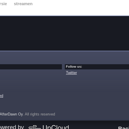
rsie
streamen
Follow us:
Twitter
rd
AfterDawn Oy
. All rights reserved
owered by
Bac