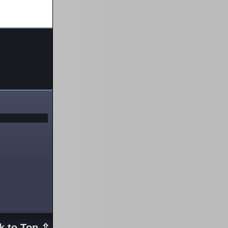
k to Top ⇧