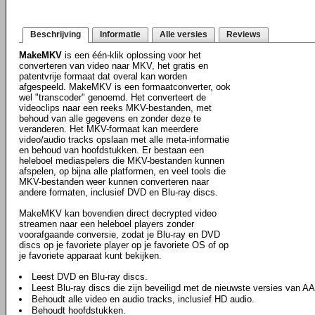
Beschrijving
Informatie
Alle versies
Reviews
MakeMKV
is een één-klik oplossing voor het
converteren van video naar MKV, het gratis en
patentvrije formaat dat overal kan worden
afgespeeld. MakeMKV is een formaatconverter, ook
wel "transcoder" genoemd. Het converteert de
videoclips naar een reeks MKV-bestanden, met
behoud van alle gegevens en zonder deze te
veranderen. Het MKV-formaat kan meerdere
video/audio tracks opslaan met alle meta-informatie
en behoud van hoofdstukken. Er bestaan een
heleboel mediaspelers die MKV-bestanden kunnen
afspelen, op bijna alle platformen, en veel tools die
MKV-bestanden weer kunnen converteren naar
andere formaten, inclusief DVD en Blu-ray discs.
MakeMKV kan bovendien direct decrypted video
streamen naar een heleboel players zonder
voorafgaande conversie, zodat je Blu-ray en DVD
discs op je favoriete player op je favoriete OS of op
je favoriete apparaat kunt bekijken.
Leest DVD en Blu-ray discs.
Leest Blu-ray discs die zijn beveiligd met de nieuwste versies van 
Behoudt alle video en audio tracks, inclusief HD audio.
Behoudt hoofdstukken.