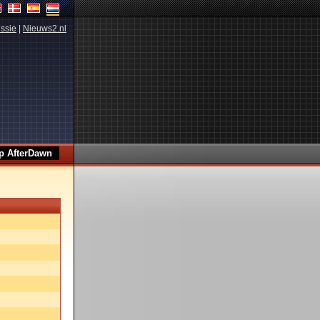
ssie
|
Nieuws2.nl