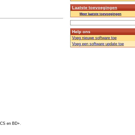
Laatste toevoegingen
Meer laatste toevoegingen
Help ons
Voeg nieuwe software toe
Voeg een software update toe
AACS en BD+.