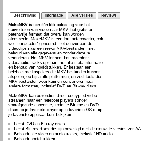
Beschrijving
Informatie
Alle versies
Reviews
MakeMKV
is een één-klik oplossing voor het
converteren van video naar MKV, het gratis en
patentvrije formaat dat overal kan worden
afgespeeld. MakeMKV is een formaatconverter, ook
wel "transcoder" genoemd. Het converteert de
videoclips naar een reeks MKV-bestanden, met
behoud van alle gegevens en zonder deze te
veranderen. Het MKV-formaat kan meerdere
video/audio tracks opslaan met alle meta-informatie
en behoud van hoofdstukken. Er bestaan een
heleboel mediaspelers die MKV-bestanden kunnen
afspelen, op bijna alle platformen, en veel tools die
MKV-bestanden weer kunnen converteren naar
andere formaten, inclusief DVD en Blu-ray discs.
MakeMKV kan bovendien direct decrypted video
streamen naar een heleboel players zonder
voorafgaande conversie, zodat je Blu-ray en DVD
discs op je favoriete player op je favoriete OS of op
je favoriete apparaat kunt bekijken.
Leest DVD en Blu-ray discs.
Leest Blu-ray discs die zijn beveiligd met de nieuwste versies van 
Behoudt alle video en audio tracks, inclusief HD audio.
Behoudt hoofdstukken.