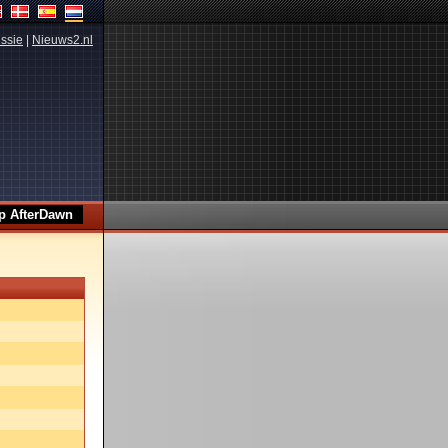
ssie
|
Nieuws2.nl