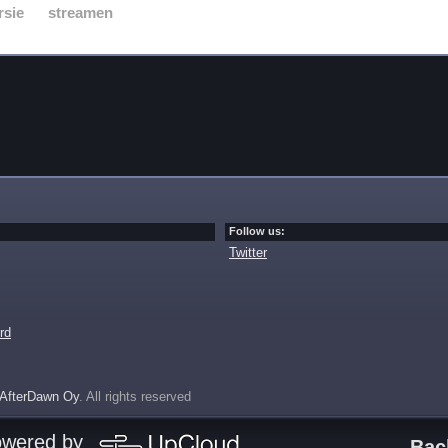
rsie
streamen
Follow us:
Twitter
rd
AfterDawn Oy
. All rights reserved
owered by
Bac