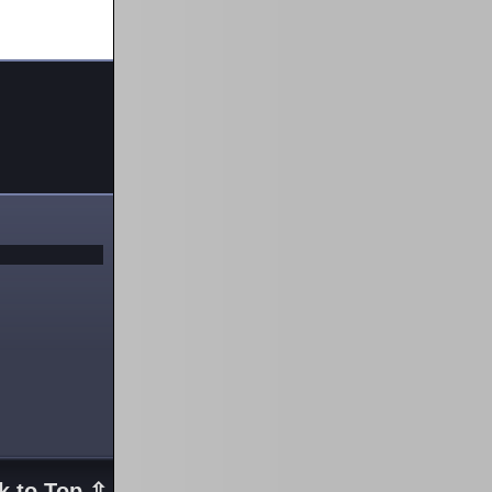
k to Top ⇧