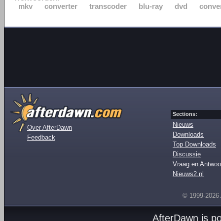
mkv
converter
transcoder
blu-ray
dvd
conve
Sections:
Nieuws
Over AfterDawn
Downloads
Feedback
Top Downloads
Discussie
Vraag en Antwoo
Nieuws2.nl
© 1999-2026
AfterDawn is p