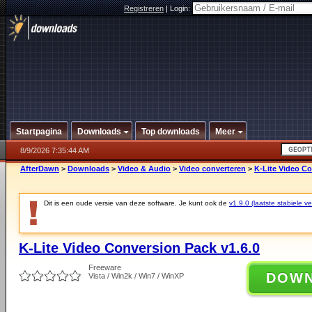
Registreren
|
Login:
Startpagina
Downloads
Top downloads
Meer
8/9/2026 7:35:44 AM
AfterDawn
>
Downloads
>
Video & Audio
>
Video converteren
>
K-Lite Video Co
Dit is een oude versie van deze software. Je kunt ook de
v1.9.0 (laatste stabiele ve
K-Lite Video Conversion Pack v1.6.0
Freeware
DOW
Vista / Win2k / Win7 / WinXP