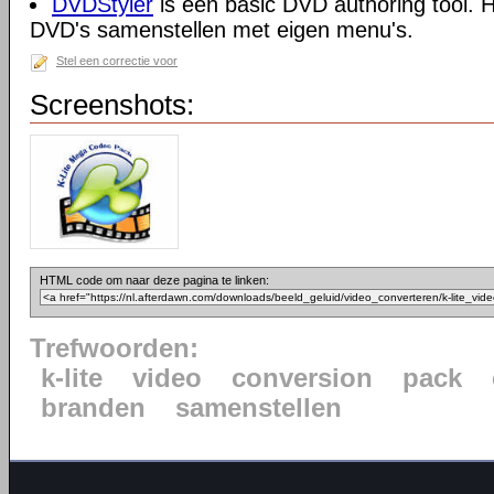
DVDStyler
is een basic DVD authoring tool. H
DVD's samenstellen met eigen menu's.
Stel een correctie voor
Screenshots:
HTML code om naar deze pagina te linken:
Trefwoorden:
k-lite
video
conversion
pack
branden
samenstellen