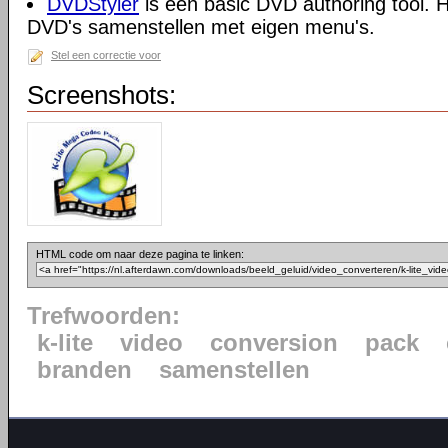
DVDStyler
is een basic DVD authoring tool. H
DVD's samenstellen met eigen menu's.
Stel een correctie voor
Screenshots:
HTML code om naar deze pagina te linken:
Trefwoorden:
k-lite
video
conversion
pack
branden
samenstellen