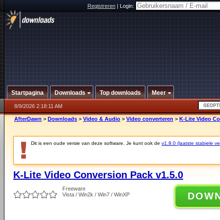
Registreren
|
Login:
Startpagina
Downloads
Top downloads
Meer
8/9/2026 2:18:11 AM
AfterDawn
>
Downloads
>
Video & Audio
>
Video converteren
>
K-Lite Video Co
Dit is een oude versie van deze software. Je kunt ook de
v1.9.0 (laatste stabiele ve
K-Lite Video Conversion Pack v1.5.0
Freeware
DOW
Vista / Win2k / Win7 / WinXP