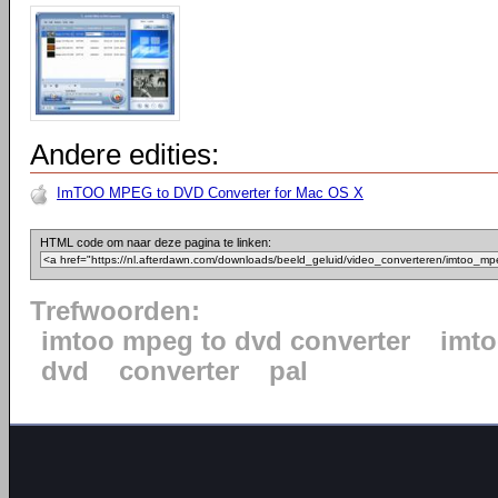
Andere edities:
ImTOO MPEG to DVD Converter for Mac OS X
HTML code om naar deze pagina te linken:
Trefwoorden:
imtoo mpeg to dvd converter
imt
dvd
converter
pal