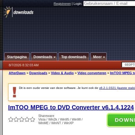
Registreren
|
Login:
Startpagina
Downloads
Top downloads
Meer
8/7/2026 8:32:03 AM
AfterDawn
>
Downloads
>
Video & Audio
>
Video converteren
>
ImTOO MPEG to 
Dit is een oude versie van deze software. Je kunt ook de
v6.2.1.0321 (laatste stabi
ImTOO MPEG to DVD Converter v6.1.4.1224
Shareware
DOWN
Vista / Win2k / Win95 / Win98 /
WinME / WinNT / WinXP