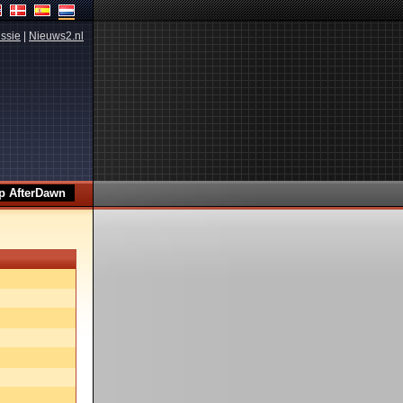
ssie
|
Nieuws2.nl