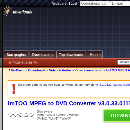
Registreren
|
Login:
Startpagina
Downloads
Top downloads
Meer
8/7/2026 6:16:56 PM
AfterDawn
>
Downloads
>
Video & Audio
>
Video converteren
>
ImTOO MPEG to 
Dit is een oude versie van deze software. Je kunt ook de
v6.2.1.0321 (laatste stabi
ImTOO MPEG to DVD Converter v3.0.33.011
Shareware
DOWN
Vista / Win2k / Win95 / Win98 /
WinME / WinNT / WinXP