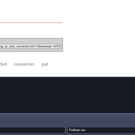
dvd
converter
pal
Follow us: