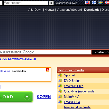
|
Wachtwoord kwijt
AfterDawn
|
Nieuws
|
Vraag en Antwoord
|
Downloads
|
Discu
DVD Converter v3.0.33.0111
Top downloads
X
ele versie)
downloaden.
Spotnet
DVD Shrink
1
coverXP Free
QuickPar (nederlands)
LOAD
KOPEN
MakeMKV
HWiNFO64
Meer top downloads