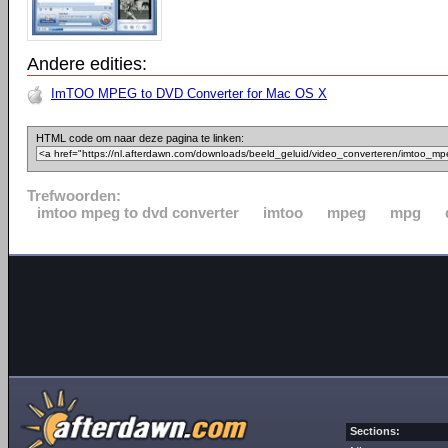
Andere edities:
ImTOO MPEG to DVD Converter for Mac OS X
HTML code om naar deze pagina te linken:
Trefwoorden:
imtoo mpeg to dvd converter
imtoo
mpeg
mpg
Sections: