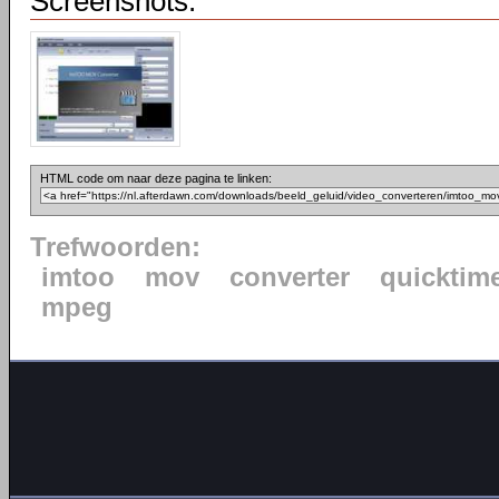
Screenshots:
HTML code om naar deze pagina te linken:
Trefwoorden:
imtoo
mov
converter
quicktim
mpeg