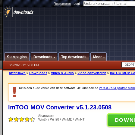
Registreren
|
Login:
Startpagina
Downloads
Top downloads
Meer
8/9/2026 1:15:00 PM
AfterDawn
>
Downloads
>
Video & Audio
>
Video converteren
>
ImTOO MOV Conv
Dit is een oude versie van deze software. Je kunt ook de
v6.6.0.0623 (laatste stabi
ImTOO MOV Converter v5.1.23.0508
Shareware
DOWN
Win2k / Win98 / WinME / WinNT