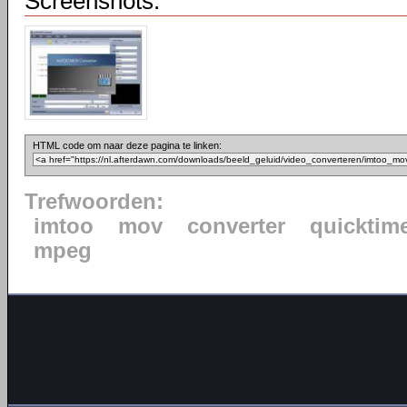
Screenshots:
HTML code om naar deze pagina te linken:
Trefwoorden:
imtoo
mov
converter
quicktim
mpeg