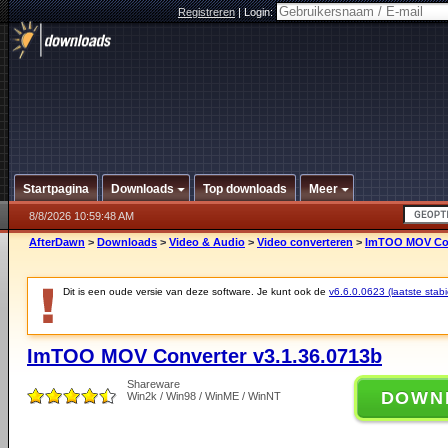
Registreren
|
Login:
Startpagina
Downloads
Top downloads
Meer
8/8/2026 10:59:48 AM
AfterDawn
>
Downloads
>
Video & Audio
>
Video converteren
>
ImTOO MOV Conv
Dit is een oude versie van deze software. Je kunt ook de
v6.6.0.0623 (laatste stabi
ImTOO MOV Converter v3.1.36.0713b
Shareware
DOWN
Win2k / Win98 / WinME / WinNT