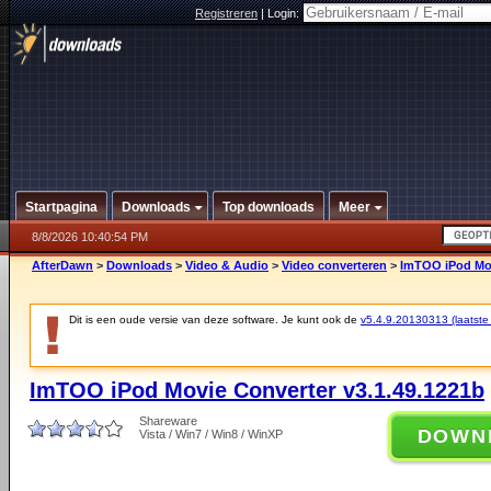
Registreren
|
Login:
Startpagina
Downloads
Top downloads
Meer
8/8/2026 10:40:54 PM
AfterDawn
>
Downloads
>
Video & Audio
>
Video converteren
>
ImTOO iPod Mov
Dit is een oude versie van deze software. Je kunt ook de
v5.4.9.20130313 (laatste 
ImTOO iPod Movie Converter v3.1.49.1221b
Shareware
DOWN
Vista / Win7 / Win8 / WinXP