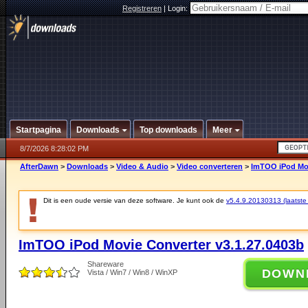
Registreren
|
Login:
Startpagina
Downloads
Top downloads
Meer
8/7/2026 8:28:02 PM
AfterDawn
>
Downloads
>
Video & Audio
>
Video converteren
>
ImTOO iPod Mov
Dit is een oude versie van deze software. Je kunt ook de
v5.4.9.20130313 (laatste 
ImTOO iPod Movie Converter v3.1.27.0403b
Shareware
DOWN
Vista / Win7 / Win8 / WinXP