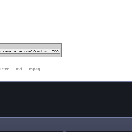
erter
avi
mpeg