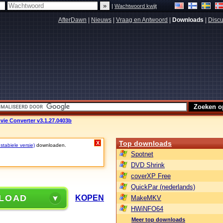
|
Wachtwoord kwijt
AfterDawn
|
Nieuws
|
Vraag en Antwoord
|
Downloads
|
Discu
ie Converter v3.1.27.0403b
Top downloads
X
stabiele versie)
downloaden.
Spotnet
DVD Shrink
coverXP Free
QuickPar (nederlands)
LOAD
KOPEN
MakeMKV
HWiNFO64
Meer top downloads