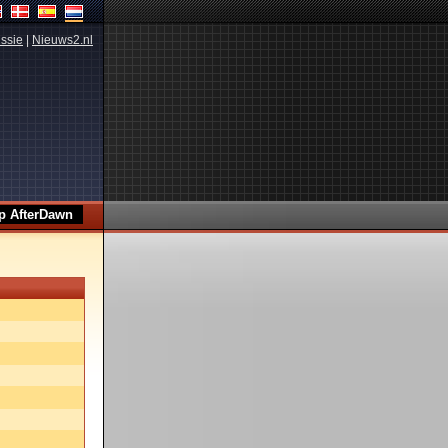
ssie
|
Nieuws2.nl