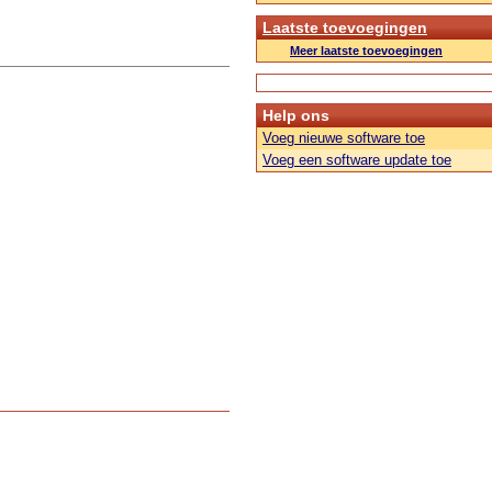
Laatste toevoegingen
Meer laatste toevoegingen
Help ons
Voeg nieuwe software toe
Voeg een software update toe