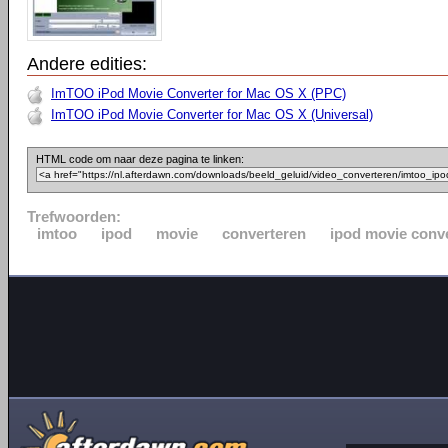
Andere edities:
ImTOO iPod Movie Converter for Mac OS X (PPC)
ImTOO iPod Movie Converter for Mac OS X (Universal)
HTML code om naar deze pagina te linken:
Trefwoorden:
imtoo
ipod
movie
converteren
ipod movie conv