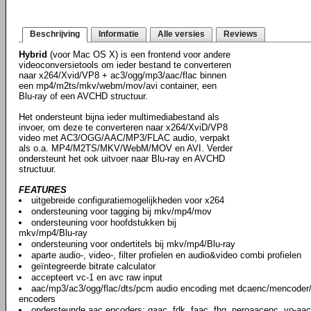
Beschrijving
Informatie
Alle versies
Reviews
Hybrid
(voor Mac OS X) is een frontend voor andere
videoconversietools om ieder bestand te converteren
naar x264/Xvid/VP8 + ac3/ogg/mp3/aac/flac binnen
een mp4/m2ts/mkv/webm/mov/avi container, een
Blu-ray of een AVCHD structuur.
Het ondersteunt bijna ieder multimediabestand als
invoer, om deze te converteren naar x264/XviD/VP8
video met AC3/OGG/AAC/MP3/FLAC audio, verpakt
als o.a. MP4/M2TS/MKV/WebM/MOV en AVI. Verder
ondersteunt het ook uitvoer naar Blu-ray en AVCHD
structuur.
FEATURES
uitgebreide configuratiemogelijkheden voor x264
ondersteuning voor tagging bij mkv/mp4/mov
ondersteuning voor hoofdstukken bij
mkv/mp4/Blu-ray
ondersteuning voor ondertitels bij mkv/mp4/Blu-ray
aparte audio-, video-, filter profielen en audio&video combi profielen
geïntegreerde bitrate calculator
accepteert vc-1 en avc raw input
aac/mp3/ac3/ogg/flac/dts/pcm audio encoding met dcaenc/mencoder/f
encoders
ondersteunde aac encoders: qaac, fdk, faac, fhg, neroaacenc, vo-aa