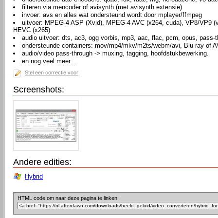
filteren via mencoder of avisynth (met avisynth extensie)
invoer: avs en alles wat ondersteund wordt door mplayer/ffmpeg
uitvoer: MPEG-4 ASP (Xvid), MPEG-4 AVC (x264, cuda), VP8/VP9 (
HEVC (x265)
audio uitvoer: dts, ac3, ogg vorbis, mp3, aac, flac, pcm, opus, pass-
ondersteunde containers: mov/mp4/mkv/m2ts/webm/avi, Blu-ray of A
audio/video pass-through -> muxing, tagging, hoofdstukbewerking.
en nog veel meer ...
Stel een correctie voor
Screenshots:
Andere edities:
Hybrid
HTML code om naar deze pagina te linken: