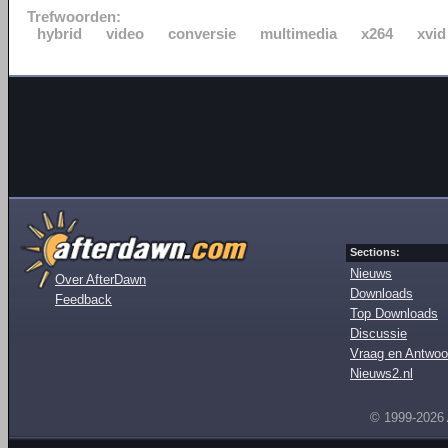
Trefwoorden:
hybrid
video
conversie
multimedia
x264
xvid
Sections:
Nieuws
Over AfterDawn
Downloads
Feedback
Top Downloads
Discussie
Vraag en Antwoo
Nieuws2.nl
© 1999-2026