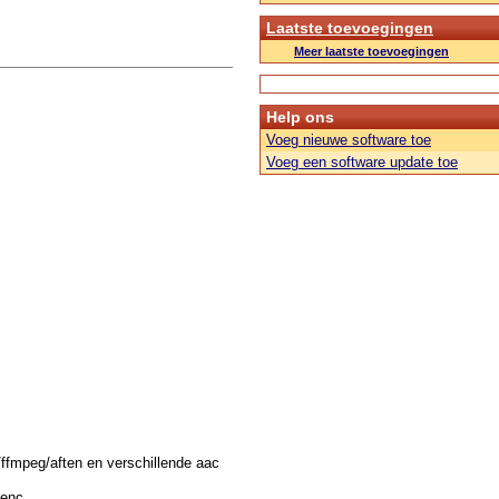
Laatste toevoegingen
Meer laatste toevoegingen
Help ons
Voeg nieuwe software toe
Voeg een software update toe
fmpeg/aften en verschillende aac
cenc