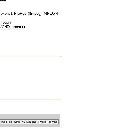
vpxenc), ProRes (ffmpeg), MPEG-4
through
VCHD structuur