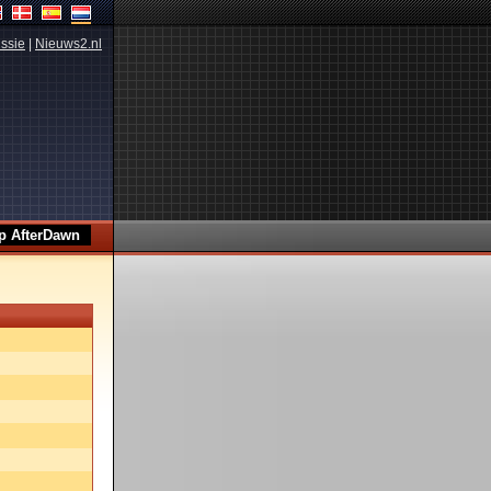
ssie
|
Nieuws2.nl