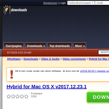
Registreren
|
Login:
Startpagina
Downloads
Top downloads
Meer
8/7/2026 8:02:20 AM
AfterDawn
>
Downloads
>
Video & Audio
>
Video converteren
>
Hybrid for Mac 
Dit is een oude versie van deze software. Je kunt ook de
v2018.08.05.1 (laatste sta
Hybrid for Mac OS X v2017.12.23.1
Freeware
DOW
OSX