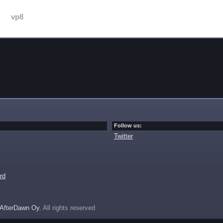
vp8
Follow us:
Twitter
rd
AfterDawn Oy
. All rights reserved