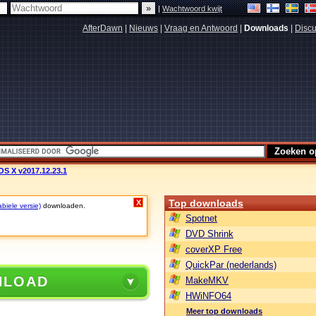
|
Wachtwoord kwijt
AfterDawn
|
Nieuws
|
Vraag en Antwoord
|
Downloads
|
Discu
OS X v2017.12.23.1
Top downloads
X
biele versie)
downloaden.
Spotnet
DVD Shrink
coverXP Free
QuickPar (nederlands)
NLOAD
MakeMKV
HWiNFO64
Meer top downloads