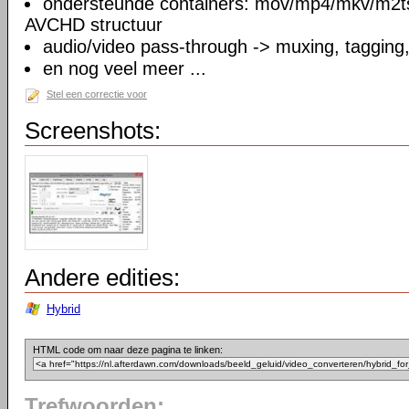
ondersteunde containers: mov/mp4/mkv/m2ts
AVCHD structuur
audio/video pass-through -> muxing, tagging
en nog veel meer ...
Stel een correctie voor
Screenshots:
Andere edities:
Hybrid
HTML code om naar deze pagina te linken:
Trefwoorden: