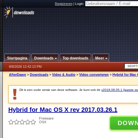
Registreren
|
Login:
Startpagina
Downloads
Top downloads
Meer
8/8/2026 12:42:13 PM
AfterDawn
>
Downloads
>
Video & Audio
>
Video converteren
>
Hybrid for Mac 
Dit is een oude versie van deze software. Je kunt ook de
v2018.08.05.1 (laatste sta
Hybrid for Mac OS X rev 2017.03.26.1
Freeware
DOW
OSX