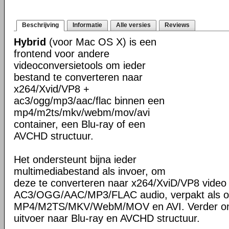
Beschrijving
Informatie
Alle versies
Reviews
Hybrid
(voor Mac OS X) is een
frontend voor andere
videoconversietools om ieder
bestand te converteren naar
x264/Xvid/VP8 +
ac3/ogg/mp3/aac/flac binnen een
mp4/m2ts/mkv/webm/mov/avi
container, een Blu-ray of een
AVCHD structuur.
Het ondersteunt bijna ieder
multimediabestand als invoer, om
deze te converteren naar x264/XviD/VP8 video
AC3/OGG/AAC/MP3/FLAC audio, verpakt als o
MP4/M2TS/MKV/WebM/MOV en AVI. Verder ond
uitvoer naar Blu-ray en AVCHD structuur.