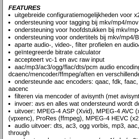
FEATURES
uitgebreide configuratiemogelijkheden voor x
ondersteuning voor tagging bij mkv/mp4/mov
ondersteuning voor hoofdstukken bij mkv/mp
ondersteuning voor ondertitels bij mkv/mp4/B
aparte audio-, video-, filter profielen en aud
geïntegreerde bitrate calculator
accepteert vc-1 en avc raw input
aac/mp3/ac3/ogg/flac/dts/pcm audio encodin
dcaenc/mencoder/ffmpeg/aften en verschillend
ondersteunde aac encoders: qaac, fdk, faac,
aacenc
filteren via mencoder of avisynth (met avisyn
invoer: avs en alles wat ondersteund wordt 
uitvoer: MPEG-4 ASP (Xvid), MPEG-4 AVC (
(vpxenc), ProRes (ffmpeg), MPEG-4 HEVC (x2
audio uitvoer: dts, ac3, ogg vorbis, mp3, aac
through