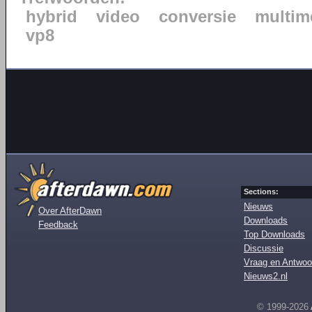
hybrid
video
conversie
multim
vp8
Sections:
Nieuws
Over AfterDawn
Downloads
Feedback
Top Downloads
Discussie
Vraag en Antwoo
Nieuws2.nl
© 1999-2026