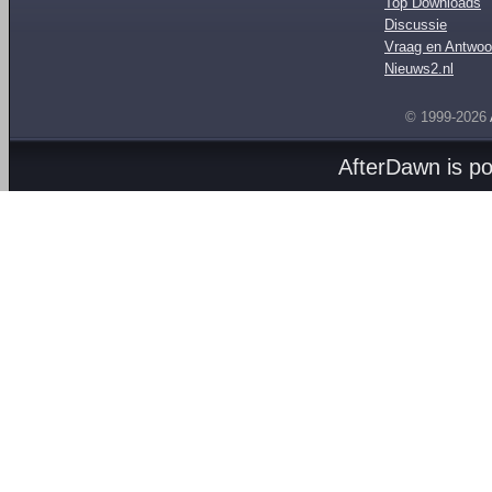
Top Downloads
Discussie
Vraag en Antwoo
Nieuws2.nl
© 1999-2026
AfterDawn is p