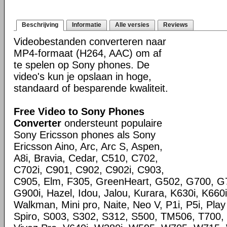
Beschrijving
Informatie
Alle versies
Reviews
Videobestanden converteren naar
MP4-formaat (H264, AAC) om af
te spelen op Sony phones. De
video's kun je opslaan in hoge,
standaard of besparende kwaliteit.
Free Video to Sony Phones
Converter
ondersteunt populaire
Sony Ericsson phones als Sony
Ericsson Aino, Arc, Arc S, Aspen,
A8i, Bravia, Cedar, C510, C702,
C702i, C901, C902, C902i, C903,
C905, Elm, F305, GreenHeart, G502, G700, G
G900i, Hazel, Idou, Jalou, Kurara, K630i, K660i
Walkman, Mini pro, Naite, Neo V, P1i, P5i, Play
Spiro, S003, S302, S312, S500, TM506, T700, 