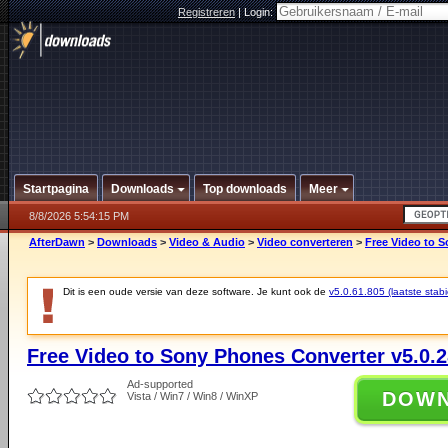
Registreren
|
Login:
Startpagina
Downloads
Top downloads
Meer
8/8/2026 5:54:15 PM
AfterDawn
>
Downloads
>
Video & Audio
>
Video converteren
>
Free Video to S
Dit is een oude versie van deze software. Je kunt ook de
v5.0.61.805 (laatste stabi
Free Video to Sony Phones Converter v5.0.2
Ad-supported
DOW
Vista / Win7 / Win8 / WinXP