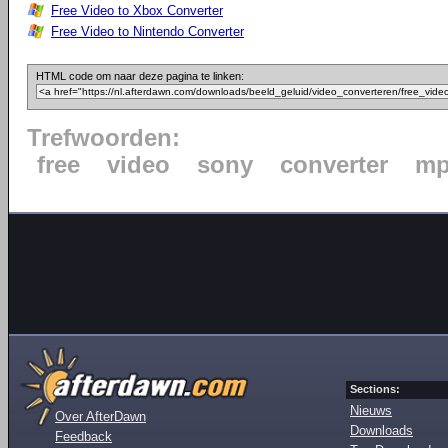
Free Video to Xbox Converter
Free Video to Nintendo Converter
HTML code om naar deze pagina te linken:
Trefwoorden:
free
video
sony
converter
mp
Sections:
Nieuws
Over AfterDawn
Downloads
Feedback