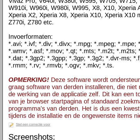
Vivaz Pro, V640i, W380i, W595, W705, W715,
W910i, W960i, W980i, W995, X8, X10, Xperia A
Xperia X2, Xperia X8, Xperia X10, Xperia X10 mi
Z770i, Z780 etc.
Invoerformaten:
*.avi; *.ivf; *.div; *.divx; *.mpg; *.mpeg; *.mpe
*.wmv; *.asf; *.mov; *.qt; *.mts; *.m2t; *.m2ts; 
*.dat; *.3gp2; *.3gpp; *.3gp; *.3g2; *.dvr-ms; *.f
*.rmm; *.rv; *.rmvb; *.ogv; *.mkv; *.ts.
OPMERKING!
Deze software wordt ondersteun
graag software van derden installeren, die niet 
de werking van de applicatie zelf. Dit kan een t
van je browser startpagina of standaard zoekm
programma's van derden. Het is dus een kwest
tijdens de installatie en de ongewenste items ni
Stel een correctie voor
Screenshots: