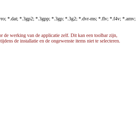
o; *.dat; *.3gp2; *.3gpp; *.3gp; *.3g2; *.dvr-ms; *.flv; *.f4v; *.amv;
 de werking van de applicatie zelf. Dit kan een toolbar zijn,
dens de installatie en de ongewenste items niet te selecteren.