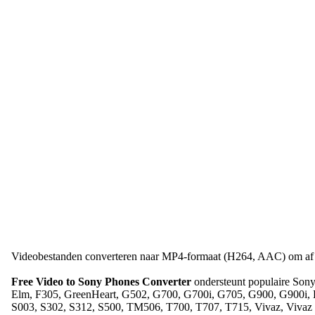
Videobestanden converteren naar MP4-formaat (H264, AAC) om af te 
Free Video to Sony Phones Converter
ondersteunt populaire Sony
Elm, F305, GreenHeart, G502, G700, G700i, G705, G900, G900i, Haze
S003, S302, S312, S500, TM506, T700, T707, T715, Vivaz, Viva