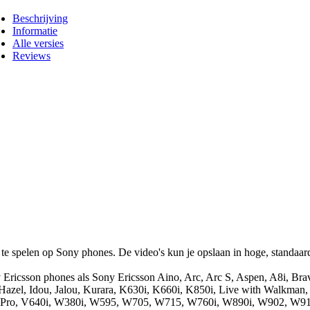
Beschrijving
Informatie
Alle versies
Reviews
spelen op Sony phones. De video's kun je opslaan in hoge, standaard 
 Ericsson phones als Sony Ericsson Aino, Arc, Arc S, Aspen, A8i, Br
l, Idou, Jalou, Kurara, K630i, K660i, K850i, Live with Walkman, Mini
z Pro, V640i, W380i, W595, W705, W715, W760i, W890i, W902, W910