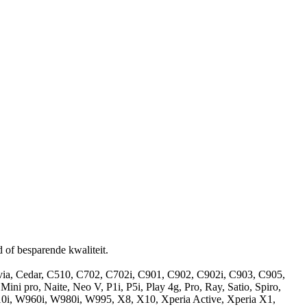
of besparende kwaliteit.
avia, Cedar, C510, C702, C702i, C901, C902, C902i, C903, C905,
 pro, Naite, Neo V, P1i, P5i, Play 4g, Pro, Ray, Satio, Spiro,
i, W960i, W980i, W995, X8, X10, Xperia Active, Xperia X1,