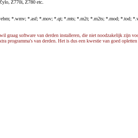
Zylo, Z770i, Z780 etc.
ebm; *.wmv; *.asf; *.mov; *.qt; *.mts; *.m2t; *.m2ts; *.mod; *.tod; *.vr
 graag software van derden installeren, die niet noodzakelijk zijn voor
ra programma's van derden. Het is dus een kwestie van goed opletten tij