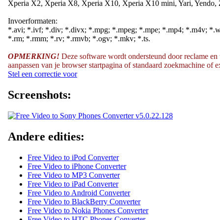
Xperia X2, Xperia X8, Xperia X10, Xperia X10 mini, Yari, Yendo, 
Invoerformaten:
*.avi; *.ivf; *.div; *.divx; *.mpg; *.mpeg; *.mpe; *.mp4; *.m4v; *.w
*.rm; *.rmm; *.rv; *.rmvb; *.ogv; *.mkv; *.ts.
OPMERKING!
Deze software wordt ondersteund door reclame en wil
aanpassen van je browser startpagina of standaard zoekmachine of ext
Stel een correctie voor
Screenshots:
Andere edities:
Free Video to iPod Converter
Free Video to iPhone Converter
Free Video to MP3 Converter
Free Video to iPad Converter
Free Video to Android Converter
Free Video to BlackBerry Converter
Free Video to Nokia Phones Converter
Free Video to HTC Phones Converter