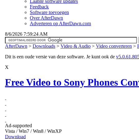
Laatste software updates
Feedback
Software toevoegen
Over AfterDawn
Adverteren op AfterDawn.com
8/6/2026 7:59:24 AM
AfterDawn
>
Downloads
>
Video & Audio
>
Video converteren
>
Dit is een oude versie van deze software. Je kunt ook de
v5.0.61.805 
X
Free Video to Sony Phones Conv
Ad-supported
Vista / Win7 / Win8 / WinXP
Download