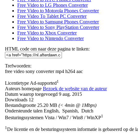
Free Video to LG Phones Converter
Free Video to Motorola Phones Converter
Free Video To Tablet PC Converter
Free Video to Samsung Phones Converter
Free Video to Sony PlayStation Converter
Free Video to Xbox Converter
Free Video to Nintendo Converter
HTML code om naar deze pagina te linken:
Trefwoorden:
free
video
sony
converter
mp4
h264
aac
1
Licentietype
Ad-supported
Auteurs homepage
Bezoek de website van de auteur
Datum waarop toegevoegd
9 aug. 2015
Downloads
12
Bestandsgrootte
25.20 MB
(< 4min @ 1Mbps)
Ondersteunde talen
English, Spanish, Dutch
1
Besturingssystemen
Vista / Win7 / Win8 / WinXP
1
De licentie en de besturingssysteem informatie is gebaseerd op de la