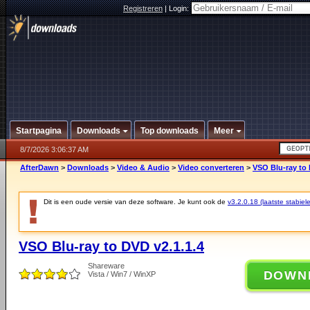
Registreren
|
Login:
Startpagina
Downloads
Top downloads
Meer
8/7/2026 3:06:37 AM
AfterDawn
>
Downloads
>
Video & Audio
>
Video converteren
>
VSO Blu-ray to 
Dit is een oude versie van deze software. Je kunt ook de
v3.2.0.18 (laatste stabiele
VSO Blu-ray to DVD v2.1.1.4
Shareware
DOWN
Vista / Win7 / WinXP