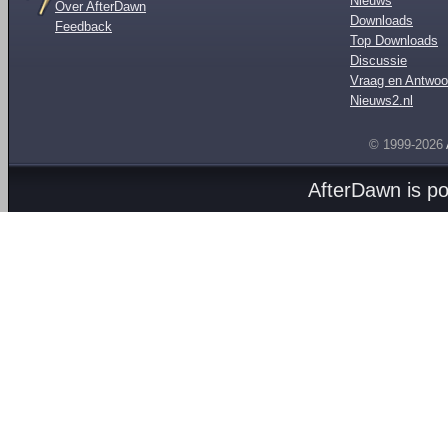
Nieuws
Over AfterDawn
Downloads
Feedback
Top Downloads
Discussie
Vraag en Antwoo
Nieuws2.nl
© 1999-2026
AfterDawn is p