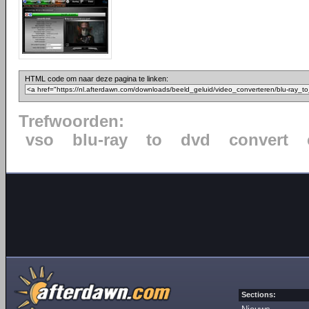
HTML code om naar deze pagina te linken:
Trefwoorden:
vso
blu-ray
to
dvd
convert
Sections: