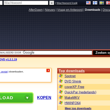
|
Wachtwoord kwijt
AfterDawn
|
Nieuws
|
Vraag en Antwoord
|
Downloads
|
Discu
DVD v1.2.1.19
Top downloads
X
 versie)
downloaden.
Spotnet
DVD Shrink
coverXP Free
QuickPar (nederlands)
LOAD
KOPEN
MakeMKV
HWiNFO64
Meer top downloads