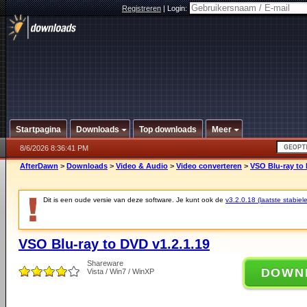
Registreren
|
Login:
Startpagina
Downloads
Top downloads
Meer
8/6/2026 8:36:41 PM
AfterDawn
>
Downloads
>
Video & Audio
>
Video converteren
>
VSO Blu-ray to 
Dit is een oude versie van deze software. Je kunt ook de
v3.2.0.18 (laatste stabiele
VSO Blu-ray to DVD v1.2.1.19
Shareware
DOWN
Vista / Win7 / WinXP