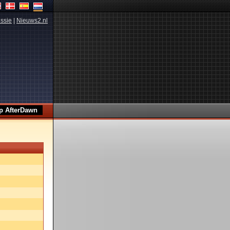
ssie
|
Nieuws2.nl