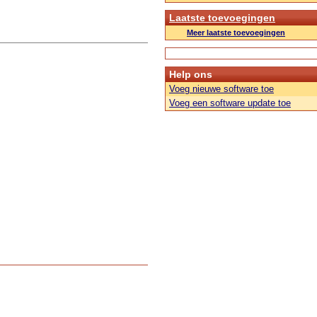
Laatste toevoegingen
Meer laatste toevoegingen
Help ons
Voeg nieuwe software toe
Voeg een software update toe