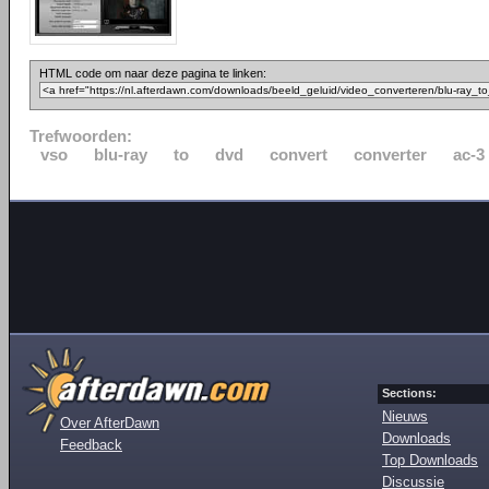
HTML code om naar deze pagina te linken:
Trefwoorden:
vso
blu-ray
to
dvd
convert
converter
ac-3
Sections:
Nieuws
Over AfterDawn
Downloads
Feedback
Top Downloads
Discussie