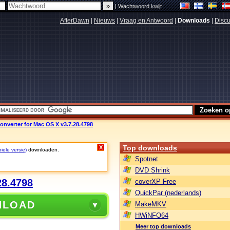
|
Wachtwoord kwijt
AfterDawn
|
Nieuws
|
Vraag en Antwoord
|
Downloads
|
Discu
nverter for Mac OS X v3.7.28.4798
Top downloads
X
iele versie)
downloaden.
Spotnet
DVD Shrink
28.4798
coverXP Free
QuickPar (nederlands)
NLOAD
MakeMKV
HWiNFO64
Meer top downloads