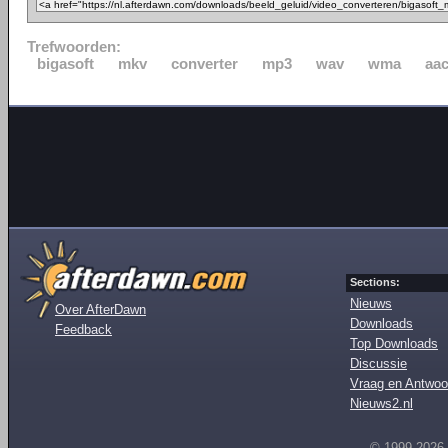
Trefwoorden:
bigasoft
mkv
converter
mp3
wav
wma
aa
Sections:
Nieuws
Over AfterDawn
Downloads
Feedback
Top Downloads
Discussie
Vraag en Antwoo
Nieuws2.nl
© 1999-2026