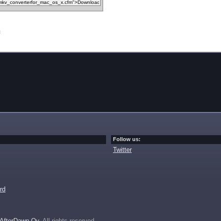
c
Follow us:
Twitter
rd
AfterDawn Oy
. All rights reserved