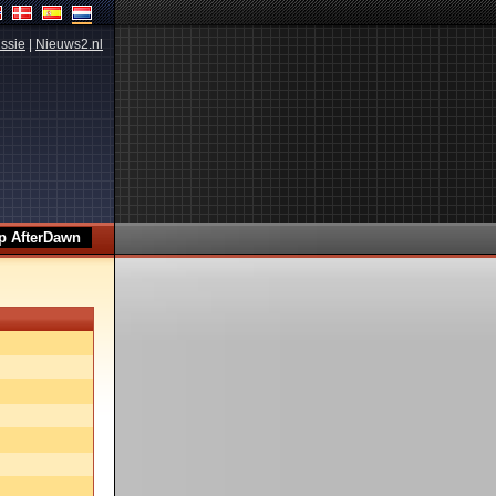
ssie
|
Nieuws2.nl