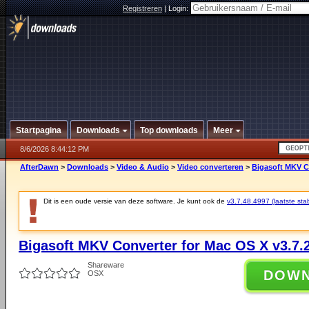
Registreren
|
Login:
Startpagina
Downloads
Top downloads
Meer
8/6/2026 8:44:12 PM
AfterDawn
>
Downloads
>
Video & Audio
>
Video converteren
>
Bigasoft MKV Co
Dit is een oude versie van deze software. Je kunt ook de
v3.7.48.4997 (laatste stab
Bigasoft MKV Converter for Mac OS X v3.7.
Shareware
DOW
OSX