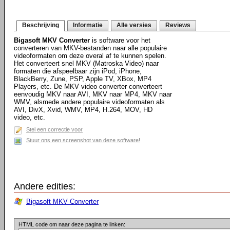
Beschrijving
Informatie
Alle versies
Reviews
Bigasoft MKV Converter
is software voor het
converteren van MKV-bestanden naar alle populaire
videoformaten om deze overal af te kunnen spelen.
Het converteert snel MKV (Matroska Video) naar
formaten die afspeelbaar zijn iPod, iPhone,
BlackBerry, Zune, PSP, Apple TV, XBox, MP4
Players, etc. De MKV video converter converteert
eenvoudig MKV naar AVI, MKV naar MP4, MKV naar
WMV, alsmede andere populaire videoformaten als
AVI, DivX, Xvid, WMV, MP4, H.264, MOV, HD
video, etc.
Stel een correctie voor
Stuur ons een screenshot van deze software!
Andere edities:
Bigasoft MKV Converter
HTML code om naar deze pagina te linken: